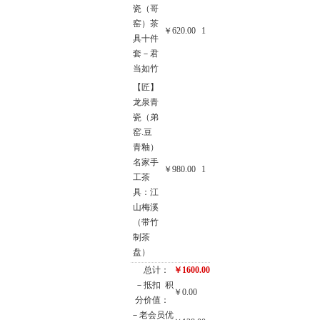
瓷（哥
窑）茶
￥620.00
1
具十件
套－君
当如竹
【匠】
龙泉青
瓷（弟
窑.豆
青釉）
名家手
￥980.00
1
工茶
具：江
山梅溪
（带竹
制茶
盘）
总计：
￥1600.00
－抵扣
积
￥0.00
分价值：
－老会员优