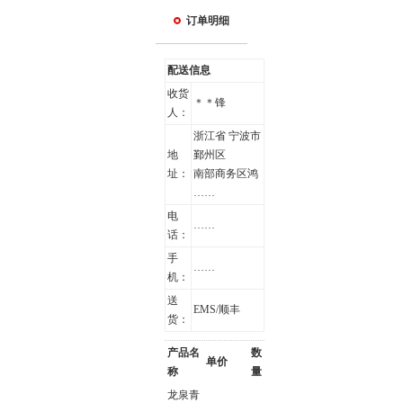
订单明细
配送信息
收货
＊＊锋
人：
浙江省 宁波市
地
鄞州区
址：
南部商务区鸿
……
电
……
话：
手
……
机：
送
EMS/顺丰
货：
产品名
数
单价
称
量
龙泉青