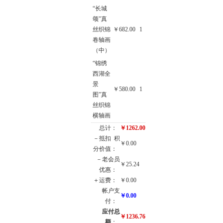
“长城
颂”真
丝织锦
￥682.00
1
卷轴画
（中）
“锦绣
西湖全
景
￥580.00
1
图”真
丝织锦
横轴画
总计：
￥1262.00
－抵扣
积
￥0.00
分价值：
－老会员
￥25.24
优惠：
＋运费：
￥0.00
帐户支
￥0.00
付：
应付总
￥1236.76
额
：