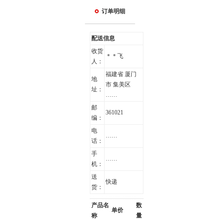
订单明细
配送信息
收货
＊＊飞
人：
福建省 厦门
地
市 集美区
址：
……
邮
361021
编：
电
……
话：
手
……
机：
送
快递
货：
产品名
数
单价
称
量