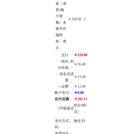
瓷（弟
窑•梅
子青
￥320.00
1
釉）名
家手作
咖啡
杯：青
云
总计：
￥320.00
－抵扣
积
￥26.40
分价值：
－老会员优
￥23.49
惠：
＋运费：
￥12.00
帐户支付：
￥0.00
应付总额
：
￥282.11
积分480
(可获返还
点)
支付方式： 微信 扫
码
发票抬头：