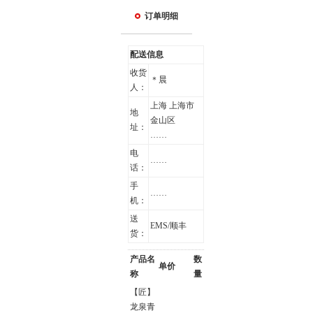
订单明细
配送信息
收货
＊晨
人：
上海 上海市
地
金山区
址：
……
电
……
话：
手
……
机：
送
EMS/顺丰
货：
产品名
数
单价
称
量
【匠】
龙泉青