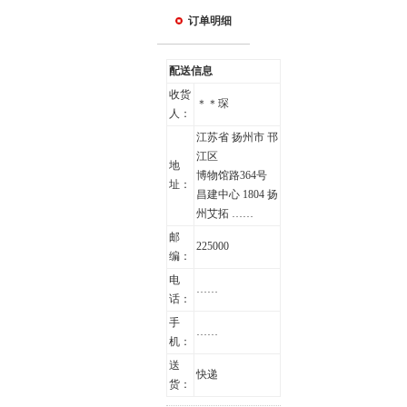
订单明细
配送信息
收货
＊＊琛
人：
江苏省 扬州市 邗
江区
地
博物馆路364号
址：
昌建中心 1804 扬
州艾拓 ……
邮
225000
编：
电
……
话：
手
……
机：
送
快递
货：