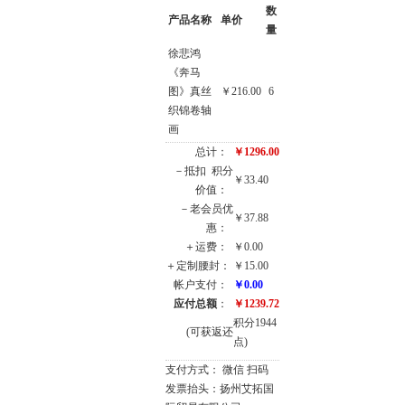
数
产品名称
单价
量
徐悲鸿
《奔马
图》真丝
￥216.00
6
织锦卷轴
画
总计：
￥1296.00
－抵扣
积分
￥33.40
价值：
－老会员优
￥37.88
惠：
＋运费：
￥0.00
＋定制腰封：
￥15.00
帐户支付：
￥0.00
应付总额
：
￥1239.72
积分1944
(可获返还
点)
支付方式： 微信 扫码
发票抬头：扬州艾拓国