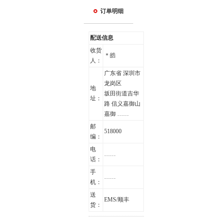
订单明细
配送信息
收货
＊皓
人：
广东省 深圳市
龙岗区
地
坂田街道吉华
址：
路 信义嘉御山
嘉御 ……
邮
518000
编：
电
……
话：
手
……
机：
送
EMS/顺丰
货：