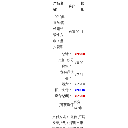
产品名
数
单价
称
量
100%桑
蚕丝/真
丝素绉
￥98.00
1
缎小方
巾：盘
扣花影
总计：
￥98.00
－抵扣
积分
￥0.00
价值：
－老会员优
￥7.84
惠：
＋运费：
￥23.00
帐户支付：
￥90.16
应付总额
：
￥23.00
积分
(可获返还
147点)
支付方式： 微信 扫码
发票抬头：深圳市康