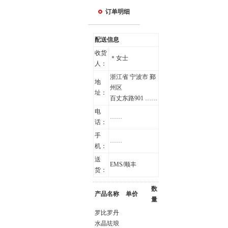
订单明细
配送信息
收货
＊女士
人：
浙江省 宁波市 鄞
地
州区
址：
百丈东路901 ……
电
……
话：
手
……
机：
送
EMS/顺丰
货：
数
产品名称
单价
量
罗比罗丹
水晶珐琅