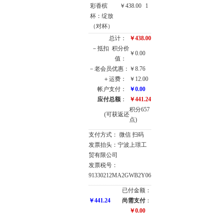
彩香槟
￥438.00
1
杯：绽放
（对杯）
总计：
￥438.00
－抵扣
积分价
￥0.00
值：
－老会员优惠：
￥8.76
＋运费：
￥12.00
帐户支付：
￥0.00
应付总额
：
￥441.24
积分657
(可获返还
点)
支付方式： 微信 扫码
发票抬头：宁波上璟工
贸有限公司
发票税号：
91330212MA2GWB2Y06
已付金额：
￥441.24
尚需支付
：
￥0.00