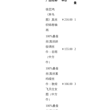
产品名称
单价
量
徐悲鸿
《奔马
图》真丝
￥216.00
1
织锦卷轴
画
100%桑蚕
丝/真丝斜
纹绸丝
￥155.00
2
巾：谷雨
（中方
巾）
100%桑蚕
丝/真丝素
绉缎丝
巾：敦煌
￥166.00
3
飞天仕女
图（中方
巾）
100%桑蚕