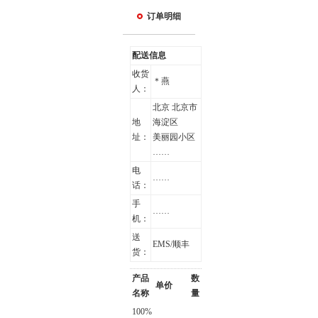
订单明细
配送信息
收货
＊燕
人：
北京 北京市
地
海淀区
址：
美丽园小区
……
电
……
话：
手
……
机：
送
EMS/顺丰
货：
产品
数
单价
名称
量
100%