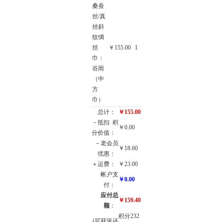
桑蚕
丝/真
丝斜
纹绸
丝
￥155.00
1
巾：
谷雨
（中
方
巾）
总计：
￥155.00
－抵扣
积
￥0.00
分价值：
－老会员
￥18.60
优惠：
＋运费：
￥23.00
帐户支
￥0.00
付：
应付总
￥159.40
额
：
积分232
(可获返还