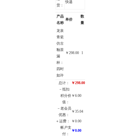
快递
货：
产品
数
单价
名称
量
龙泉
青瓷
仿古
釉茶
￥298.00
1
漏
杯：
四时
如许
总计：
￥298.00
－抵扣
积分价
￥6.00
值：
－老会员
￥35.04
优惠：
＋运费：
￥0.00
帐户支
￥0.00
付：