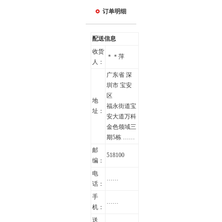
订单明细
配送信息
收货
＊＊萍
人：
广东省 深
圳市 宝安
区
地
福永街道宝
址：
安大道万科
金色领域三
期5栋 ……
邮
518100
编：
电
……
话：
手
……
机：
送