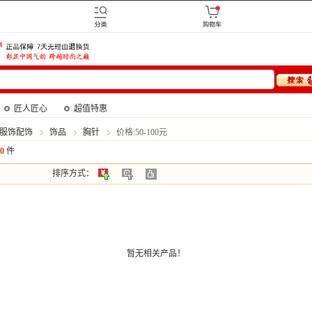
品
匠人匠心
超值特惠
服饰配饰
饰品
胸针
价格:50-100元
0
件
排序方式：
暂无相关产品！