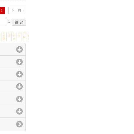
1
下一页
页