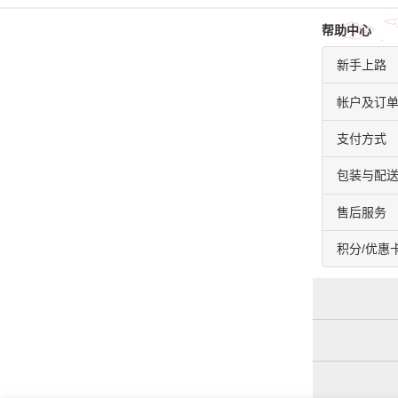
帮助中心
新手上路
click to
帐户及订
click to
支付方式
click to
包装与配
click to
售后服务
click to
积分/优惠
click to