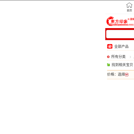
全部产
所有分类
找到相关宝贝
价格：
选择