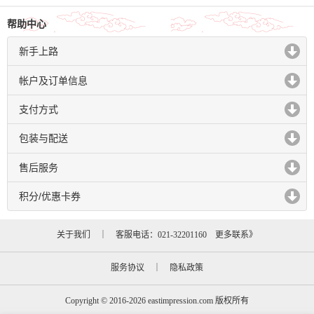
帮助中心
新手上路
click to expand contents
帐户及订单信息
click to expand contents
支付方式
click to expand contents
包装与配送
click to expand contents
售后服务
click to expand contents
积分/优惠卡券
click to expand contents
关于我们
｜ 客服电话：021-32201160
更多联系》
服务协议
｜
隐私政策
Copyright © 2016-2026 eastimpression.com 版权所有