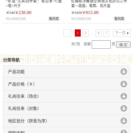
“欢喜”文具四件套：笔记本+U盘
红酸枝浮雕镂空商周文化办公三件
+笔+尺子
套－底座、笔筒、名片盒
238.00
915.00
￥340
￥
￥1650
￥
NO.00003360
看同类
NO.00002566
看同类
1
2
…
6
7
下一页
共7页 到第
页
分类导航
产品功能
click to expand contents
产品价格（￥）
click to expand contents
礼尚往来（场合）
click to expand contents
礼尚往来（对象）
click to expand contents
地区划分（拼音为序）
click to expand contents