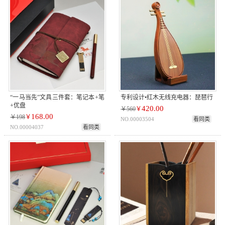
“一马当先”文具三件套：笔记本+笔
专利设计•红木无线充电器：琵琶行
+优盘
420.00
￥560
￥
168.00
￥198
￥
NO.00003504
看同类
NO.00004037
看同类