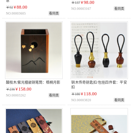
意
98.00
￥137
￥
88.00
￥92
￥
NO.00003167
看同类
NO.00003605
看同类
酸枝木/紫光檀嵌铜笔筒：梧桐月影
铜木传奇钥匙扣/包挂四件套：平安
扣
158.00
￥236
￥
118.00
￥180
￥
NO.00003262
看同类
NO.00003820
看同类