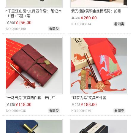
“千里江山图”文具四件套：笔记本
紫光檀嵌黄铜金丝楠笔筒：如意
+U盘+书签 +笔
260.00
￥360
￥
256.00
￥306
￥
NO.00003814
看同类
NO.00003400
看同类
“一马当先”文具两件套：开门红
“以梦为马”文具五件套
118.00
188.00
￥150
￥
￥228
￥
NO.00004036
看同类
NO.00004040
看同类