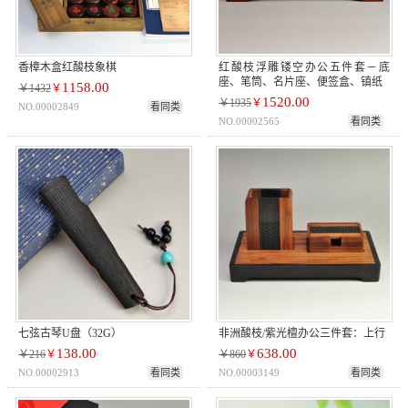
香樟木盒红酸枝象棋
红酸枝浮雕镂空办公五件套－底
座、笔筒、名片座、便签盒、镇纸
1158.00
￥1432
￥
1520.00
￥1935
￥
NO.00002849
看同类
NO.00002565
看同类
七弦古琴U盘（32G）
非洲酸枝/紫光檀办公三件套：上行
138.00
638.00
￥216
￥
￥860
￥
NO.00002913
看同类
NO.00003149
看同类