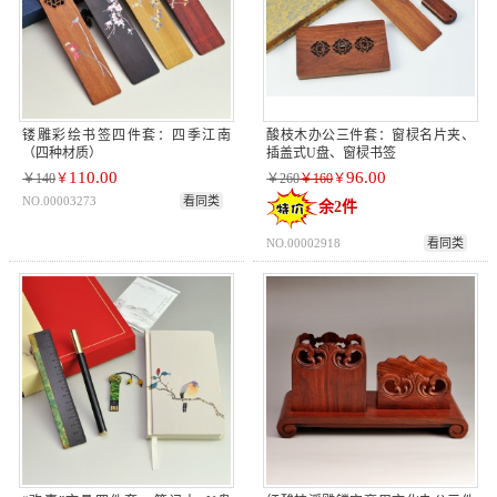
镂雕彩绘书签四件套：四季江南
酸枝木办公三件套：窗棂名片夹、
（四种材质）
插盖式U盘、窗棂书签
110.00
96.00
￥140
￥
￥260
￥160
￥
NO.00003273
看同类
余2件
NO.00002918
看同类