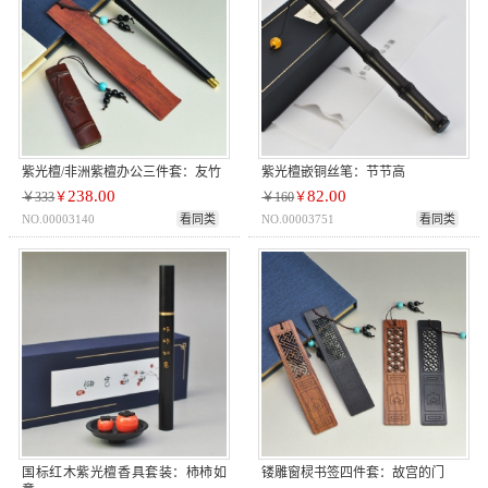
紫光檀/非洲紫檀办公三件套：友竹
紫光檀嵌铜丝笔：节节高
238.00
82.00
￥333
￥
￥160
￥
NO.00003140
看同类
NO.00003751
看同类
国标红木紫光檀香具套装：柿柿如
镂雕窗棂书签四件套：故宫的门