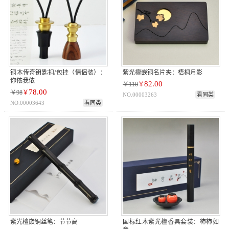
铜木传奇钥匙扣/包挂（情侣装）：
紫光檀嵌铜名片夹：梧桐月影
你侬我侬
82.00
￥110
￥
78.00
￥98
￥
NO.00003263
看同类
NO.00003643
看同类
紫光檀嵌铜丝笔：节节高
国标红木紫光檀香具套装：柿柿如