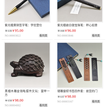
紫光檀黄铜签字笔：学优登仕
紫光檀嵌白银宝珠笔：秤心如意
95.00
96.00
￥130
￥
￥168
￥
NO.00003822
看同类
NO.00003846
看同类
黑檀木雕金钱龟摆件文玩：富甲一
镂雕窗棂书签四件套：故宫的门
方
98.00
￥137
￥
98.00
￥158
￥
NO.00003167
看同类
NO.00004002
看同类