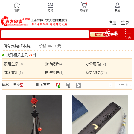
注册
登录
所有分类(红木类)
价格:50-100元
找到相关宝贝
24
件
家居生活
(9)
服饰配饰
(4)
办公用品
(12)
休闲娱乐
(1)
摆件挂件
(1)
商务/政务
(24)
价格：
选择
排序方式：
下一页