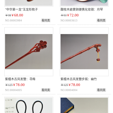
“中华第一龙”玉龙形梳子
酸枝木嵌黄铜便携化妆镜：月琴
68.00
72.00
￥98
￥
￥93
￥
NO.00003984
看同类
NO.00003613
看同类
紫檀木古风发簪：寻梅
紫檀木古风发簪步摇：幽竹
78.00
78.00
￥125
￥
￥125
￥
NO.00004005
看同类
NO.00004004
看同类