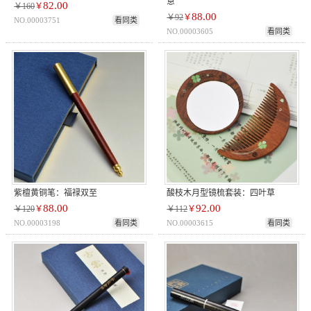
意
82.00
￥160
￥
88.00
￥92
￥
NO.00003751
看同类
NO.00003605
看同类
紫檀黄铜笔：福禄双至
酸枝木月型镜梳套装：四叶草
88.00
92.00
￥120
￥
￥112
￥
NO.00003198
看同类
NO.00003615
看同类