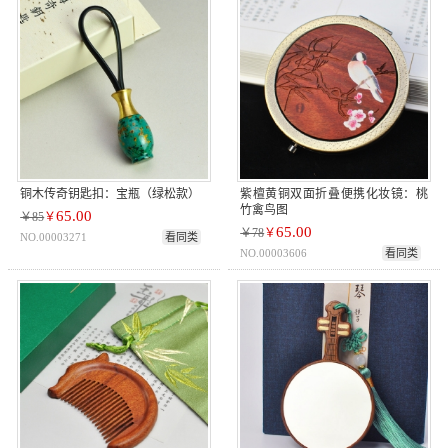
铜木传奇钥匙扣：宝瓶（绿松款）
紫檀黄铜双面折叠便携化妆镜：桃
竹禽鸟图
65.00
￥85
￥
65.00
￥78
￥
NO.00003271
看同类
NO.00003606
看同类