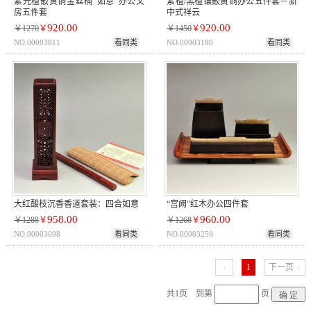
紫光檀嵌黄铜金丝楠“如意”办公文
紫檀/黑檀镶嵌黄铜办公五件套－新
房五件套
中式祥云
920.00
920.00
￥1270
￥
￥1450
￥
NO.00003811
看同类
NO.00003180
看同类
大红酸枝沉香香道套装：四合如意
“宫阙”红木办公四件套
958.00
960.00
￥1288
￥
￥1268
￥
NO.00003098
看同类
NO.00003259
看同类
1
下一页
共1页 到第
页