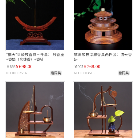
“鼎天”红酸枝香具三件套： 线香座
非洲酸枝浮雕香具两件套：流云香
+香筒（含线香）+香针
坛
698.00
768.00
￥866
￥
￥995
￥
NO.00003516
看同类
NO.00003515
看同类