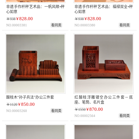
非遗手作杆秤艺术品：一帆风顺•秤
非遗手作杆秤艺术品：福禄双全•秤
心如意
心如意
828.00
828.00
￥938
￥
￥938
￥
NO.00003381
看同类
NO.00003380
看同类
酸枝木“孙子兵法”办公三件套
红酸枝浮雕镂空办公三件套－底
座、笔筒、名片盒
850.00
￥1120
￥
870.00
￥1550
￥
NO.00003260
看同类
NO.00002564
看同类