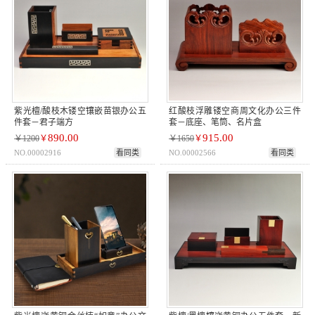
紫光檀/酸枝木镂空镶嵌苗银办公五
红酸枝浮雕镂空商周文化办公三件
件套－君子端方
套－底座、笔筒、名片盒
890.00
915.00
￥1200
￥
￥1650
￥
NO.00002916
看同类
NO.00002566
看同类