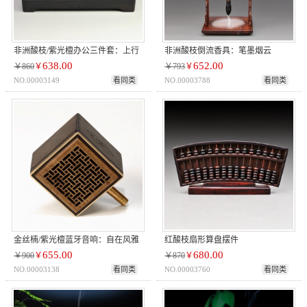
非洲酸枝/紫光檀办公三件套：上行
非洲酸枝倒流香具：笔墨烟云
638.00
652.00
￥860
￥
￥793
￥
NO.00003149
看同类
NO.00003788
看同类
金丝楠/紫光檀蓝牙音响：自在风雅
红酸枝扇形算盘摆件
655.00
680.00
￥900
￥
￥870
￥
NO.00003138
看同类
NO.00003760
看同类