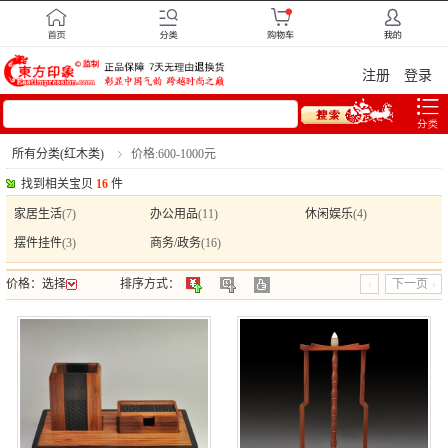
注册
登录
所有分类(红木类)
价格:600-1000元
找到相关宝贝
16
件
家居生活
(7)
办公用品
(11)
休闲娱乐
(4)
摆件挂件
(3)
商务/政务
(16)
价格：
选择
排序方式：
下一页