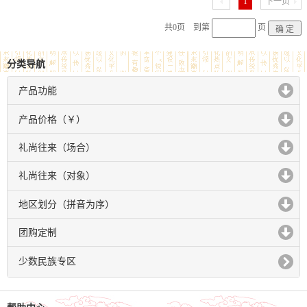
1
下一页
共0页 到第
页
分类导航
产品功能
click to expand contents
产品价格（￥）
click to expand contents
礼尚往来（场合）
click to expand contents
礼尚往来（对象）
click to expand contents
地区划分（拼音为序）
click to expand contents
团购定制
click to expand contents
少数民族专区