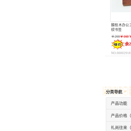
酸枝木办公
棂书签
￥260
￥160
余
NO.00002918
分类导航
产品功能
click to
产品价格
click to
礼尚往来