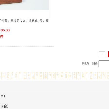
三件套：窗棂名片夹、插盖式U盘、窗
96.00
￥
2件
共1页 到第
 expand contents
（￥）
 expand contents
（场合）