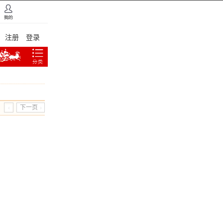
注册
登录
下一页