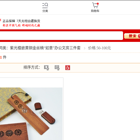
同类：紫光檀嵌黄铜金丝楠“如意”办公文房三件套
价格:50-100元
1
件
排序方式：