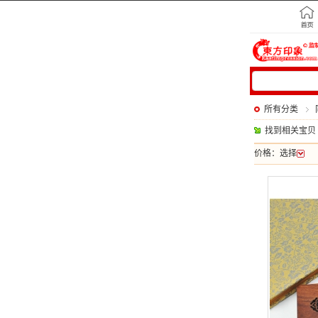
所有分类
找到相关宝贝
价格：
选择