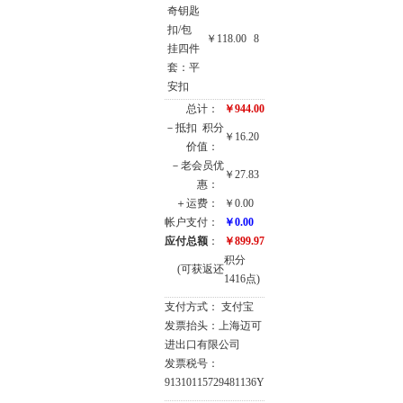
奇钥匙
扣/包
￥118.00
8
挂四件
套：平
安扣
总计：
￥944.00
－抵扣
积分
￥16.20
价值：
－老会员优
￥27.83
惠：
＋运费：
￥0.00
帐户支付：
￥0.00
应付总额
：
￥899.97
积分
(可获返还
1416点)
支付方式： 支付宝
发票抬头：上海迈可
进出口有限公司
发票税号：
91310115729481136Y