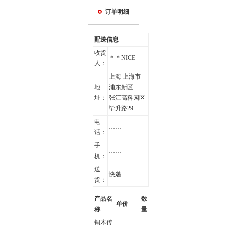
订单明细
配送信息
收货
＊＊NICE
人：
上海 上海市
地
浦东新区
址：
张江高科园区
毕升路29 ……
电
……
话：
手
……
机：
送
快递
货：
产品名
数
单价
称
量
铜木传