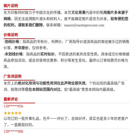
图片说明
东方印象同时致力于中国文化的传播，本页
文化背景
内容中的
引用图片多来源于
网络
，因无法追溯图片源头和权利人，故不能确定图片是否为共享，
如有侵犯您
的权利，请联系我们删除
，联系邮箱：master@eastimpression.com
价格说明
·划线价格：
指商品的专柜价、吊牌价、厂商指导价或该商品的曾经展示过的销售
价等，
并非原价
，仅供参考。
·未划线价格
：指商品的
实时标价
，不因表述的差异改变性质。具体成交价格根据
商品参加活动，或会员使用优惠券、积分等发生变化，最终以订单结算页价格为
准。
广告词说明
本页上的
绝对化用词与功能性用词在此声明全部失效
。个别出现的最高级广告
词、极限词等
仅在本网站范围内对比
，如“最高级”意思本网站内最高级。
最新评论
159*****956
公司订的一批外事礼品，也不一一评价了，总体好评，其实也是多少年的老客户
了，一直都挺好的。
159*****096