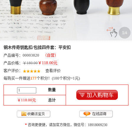
1
/
4
铜木传奇钥匙扣/包挂四件套：平安扣
产品编号：00003820
（自营）
产品价格：
￥180.00
￥
118.00
元
客户评价：
查看评价
每购买一件赠送
177
个积分！(100个积分=1元)
数量
￥
118.00
元
总计
*
咨询更便捷，请加官方微信，微信号：18918009230