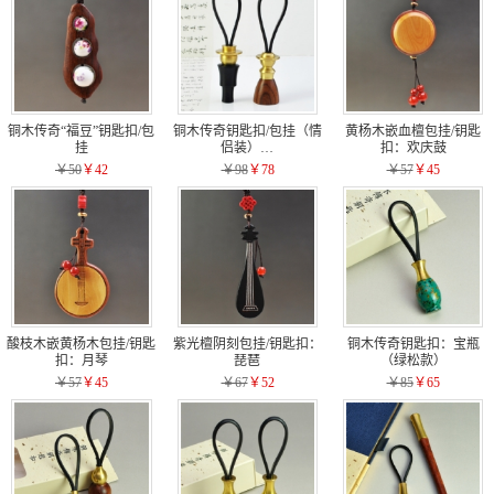
铜木传奇“福豆”钥匙扣/包
铜木传奇钥匙扣/包挂（情
黄杨木嵌血檀包挂/钥匙
挂
侣装）…
扣：欢庆鼓
￥50
￥42
￥98
￥78
￥57
￥45
酸枝木嵌黄杨木包挂/钥匙
紫光檀阴刻包挂/钥匙扣：
铜木传奇钥匙扣：宝瓶
扣：月琴
琵琶
（绿松款）
￥57
￥45
￥67
￥52
￥85
￥65