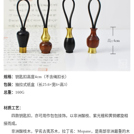
规格：
钥匙扣高度4cm（不含绳扣长）
包装：
抽拉式纸盒（长25.6×宽6×高3）
总重：
160G
材质工艺：
四款钥匙扣，亦可用作包包挂饰。以非洲酸枝、紫光檀和黄铜螺旋相
接而成。
非洲酸枝木，学名古夷苏木，拉丁名：Mopane，是南部非洲最重的木