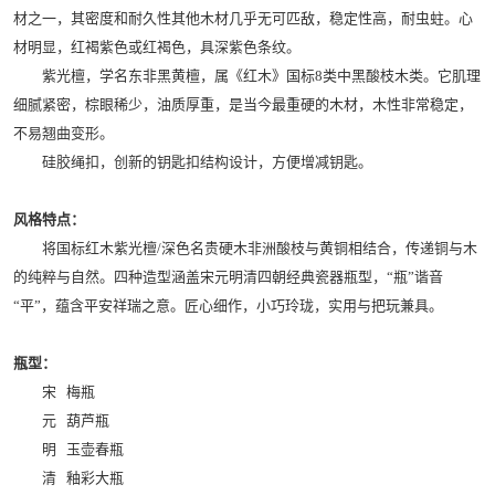
材之一，其密度和耐久性其他木材几乎无可匹敌，稳定性高，耐虫蛀。心
材明显，红褐紫色或红褐色，具深紫色条纹。
紫光檀，学名东非黑黄檀，属《红木》国标8类中黑酸枝木类。它肌理
细腻紧密，棕眼稀少，油质厚重，是当今最重硬的木材，木性非常稳定，
不易翘曲变形。
硅胶绳扣，创新的钥匙扣结构设计，方便增减钥匙。
风格特点：
将国标红木紫光檀/深色名贵硬木非洲酸枝与黄铜相结合，传递铜与木
的纯粹与自然。四种造型涵盖宋元明清四朝经典瓷器瓶型，“瓶”谐音
“平”，蕴含平安祥瑞之意。匠心细作，小巧玲珑，实用与把玩兼具。
瓶型：
宋 梅瓶
元 葫芦瓶
明 玉壶春瓶
清 釉彩大瓶