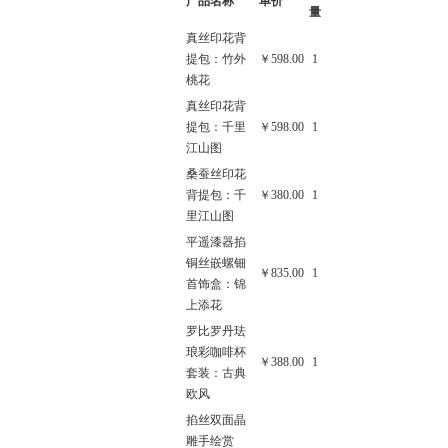
产品名称
单价
量
真丝印花背
提包：竹外
￥598.00
1
桃花
真丝印花背
提包：千里
￥598.00
1
江山图
桑蚕丝印花
背提包：千
￥380.00
1
里江山图
平遥漆器掐
铜丝嵌螺钿
￥835.00
1
首饰盒：锦
上添花
罗比罗丹珐
琅彩咖啡杯
￥388.00
1
套装：古典
欧风
掐丝双面晶
雕手绘赏