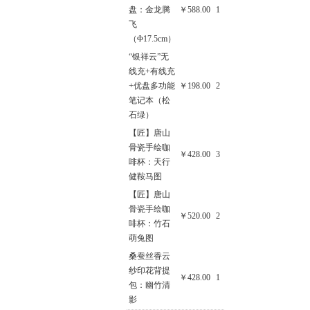
盘：金龙腾
￥588.00
1
飞
（Φ17.5cm）
“银祥云”无
线充+有线充
+优盘多功能
￥198.00
2
笔记本（松
石绿）
【匠】唐山
骨瓷手绘咖
￥428.00
3
啡杯：天行
健鞍马图
【匠】唐山
骨瓷手绘咖
￥520.00
2
啡杯：竹石
萌兔图
桑蚕丝香云
纱印花背提
￥428.00
1
包：幽竹清
影