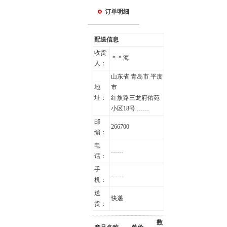
订单明细
配送信息
收货
＊＊海
人：
山东省 青岛市 平度
地
市
址：
红旗路三龙府佑苑
小区18号 ……
邮
266700
编：
电
……
话：
手
……
机：
送
快递
货：
数