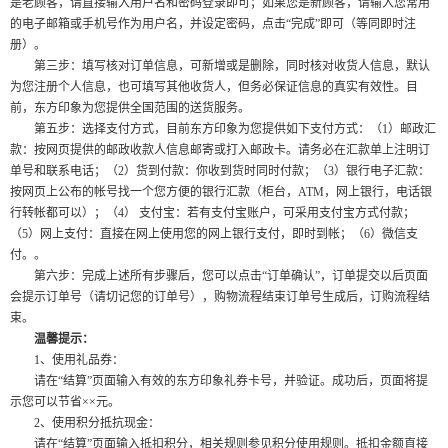
是老顾客，请直接输入用户名和密码登录即可；如果您是新顾客，请输入您常用
的电子邮箱或手机号作为用户名，并设定密码，点击“完成”即可（等同即时注
册）。
第三步：填写核对订单信息，可新增或是删除，同时核对收货人信息，默认
为您注册个人信息，也可填写其他收货人，但务必保证信息的真实有效性。目
前，东方印象为您提供全国范围的送货服务。
第五步：选择支付方式，目前东方印象为您提供如下支付方式：（1）邮政汇
款：按网页提供的邮政收款人信息邮寄或打入邮政卡。请务必在汇款单上注明订
单号和联系电话；（2）货到付款：你收到货时同时付款；（3）银行电子汇款：
按网页上公布的帐号找一个您方便的银行汇款（柜台，ATM，网上银行，电话银
行转帐都可以）；（4） 支付宝：若有支付宝账户，可采用支付宝方式付款；
（5）网上支付：直接在网上使用您的网上银行支付，即时到帐；（6）微信支
付。。
第六步：完成上述所有步骤后，您可以点击“订单确认”，订单提交以后页面
会提示订单号（请切记您的订单号），购物流程结束订单号生成后，订购流程结
束。
温馨提示：
1、使用礼品券：
请在“结算”页面输入有效的东方印象礼券卡号，并验证。成功后，页面将提
示您可以节省××元。
2、使用积分抵抗现金：
请在“结算”页面输入抵扣积分，相关规则参见积分使用规则。抵扣金额直接