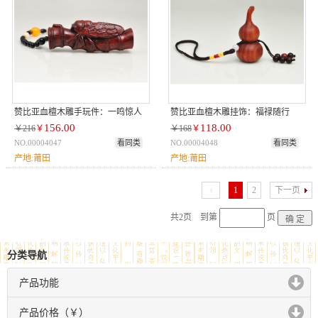
赞比亚血檀木雕手玩件：一鸣惊人
赞比亚血檀木雕挂饰：福禄随行
156.00
118.00
￥216
￥
￥168
￥
NO.00004047
看同类
NO.00004048
看同类
产地:莆田
产地:莆田
1
2
下一页
共2页 到第
页
分类导航
产品功能
click to expand contents
产品价格（￥）