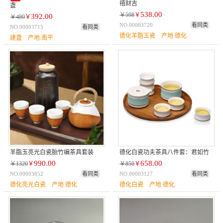
禧财吉
盏
538.00
￥598
￥
392.00
￥480
￥
NO.00003720
看同类
NO.00003715
看同类
德化羊脂玉瓷 产地:德化
建盏 产地:南平
羊脂玉亮光白瓷胎竹编茶具套装
德化白瓷功夫茶具八件套：君如竹
990.00
658.00
￥1320
￥
￥850
￥
NO.00003852
看同类
NO.00003127
看同类
德化亮光白瓷 产地:德化
德化白瓷 产地:德化