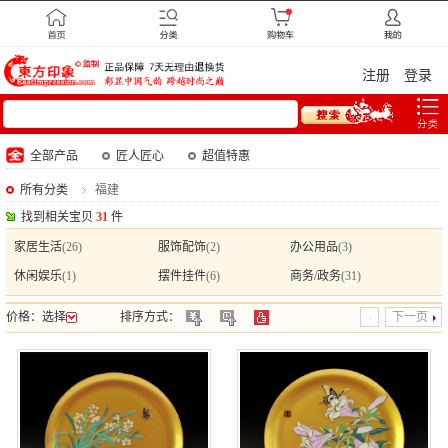
注册
登录
全部产品
匠人匠心
超值特惠
所有分类
福建
找到相关宝贝
31
件
家居生活
(26)
服饰配饰
(2)
办公用品
(3)
休闲娱乐
(1)
摆件挂件
(6)
商务/政务
(31)
价格：
选择
排序方式：
下一页