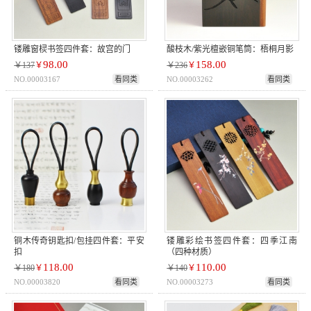
镂雕窗棂书签四件套：故宫的门
酸枝木/紫光檀嵌铜笔筒：梧桐月影
98.00
158.00
￥137
￥
￥236
￥
NO.00003167
看同类
NO.00003262
看同类
铜木传奇钥匙扣/包挂四件套：平安
镂雕彩绘书签四件套：四季江南
扣
（四种材质）
118.00
110.00
￥180
￥
￥140
￥
NO.00003820
看同类
NO.00003273
看同类