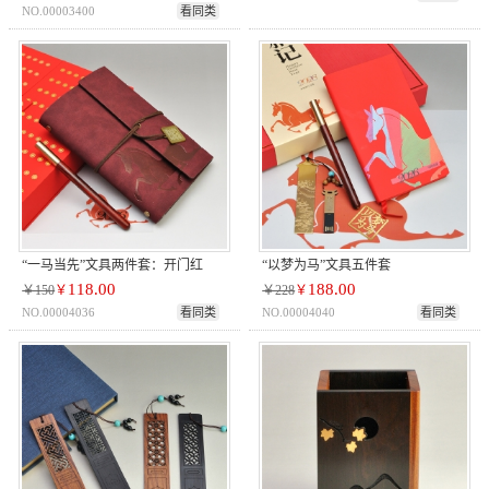
NO.00003400
看同类
“一马当先”文具两件套：开门红
“以梦为马”文具五件套
118.00
188.00
￥150
￥
￥228
￥
NO.00004036
看同类
NO.00004040
看同类