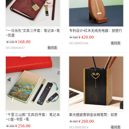
“一马当先”文具三件套：笔记本+笔
专利设计•红木无线充电器：琵琶行
+优盘
420.00
￥560
￥
168.00
￥198
￥
NO.00003504
看同类
NO.00004037
看同类
“千里江山图”文具四件套：笔记本
紫光檀嵌黄铜金丝楠笔筒：如意
+U盘+书签 +笔
260.00
￥360
￥
256.00
￥306
￥
NO.00003814
看同类