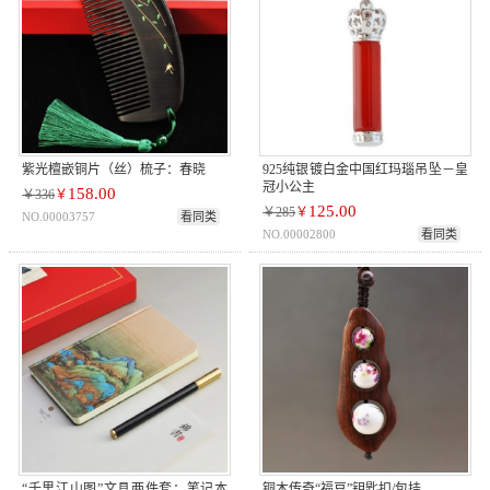
紫光檀嵌铜片（丝）梳子：春晓
925纯银镀白金中国红玛瑙吊坠－皇
冠小公主
158.00
￥336
￥
125.00
￥285
￥
NO.00003757
看同类
NO.00002800
看同类
“千里江山图”文具两件套：笔记本
铜木传奇“福豆”钥匙扣/包挂