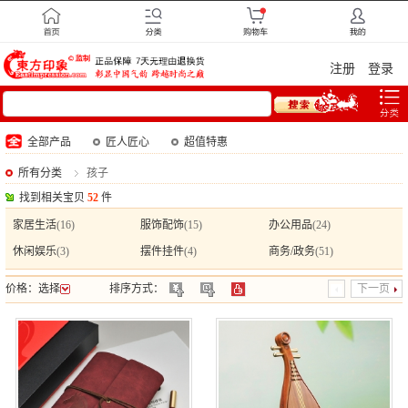
注册
登录
全部产品
匠人匠心
超值特惠
所有分类
孩子
找到相关宝贝
52
件
家居生活
(16)
服饰配饰
(15)
办公用品
(24)
休闲娱乐
(3)
摆件挂件
(4)
商务/政务
(51)
价格：
选择
排序方式：
下一页