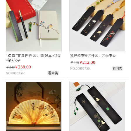
“欢喜”文具四件套：笔记本+U盘
紫光檀书签四件套：四季书香
+笔+尺子
212.00
￥476
￥
238.00
￥340
￥
NO.00003750
看同类
NO.00003360
看同类