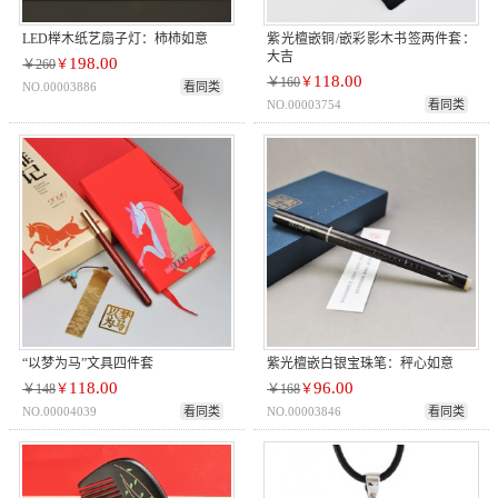
LED榉木纸艺扇子灯：柿柿如意
紫光檀嵌铜/嵌彩影木书签两件套：
大吉
198.00
￥260
￥
118.00
￥160
￥
NO.00003886
看同类
NO.00003754
看同类
“以梦为马”文具四件套
紫光檀嵌白银宝珠笔：秤心如意
118.00
96.00
￥148
￥
￥168
￥
NO.00004039
看同类
NO.00003846
看同类