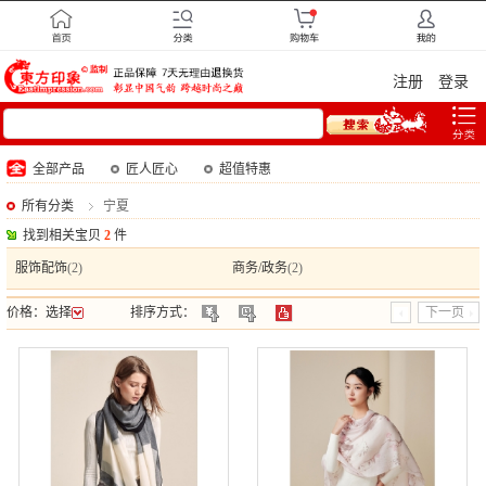
注册
登录
全部产品
匠人匠心
超值特惠
所有分类
宁夏
找到相关宝贝
2
件
服饰配饰
(2)
商务/政务
(2)
价格：
选择
排序方式：
下一页