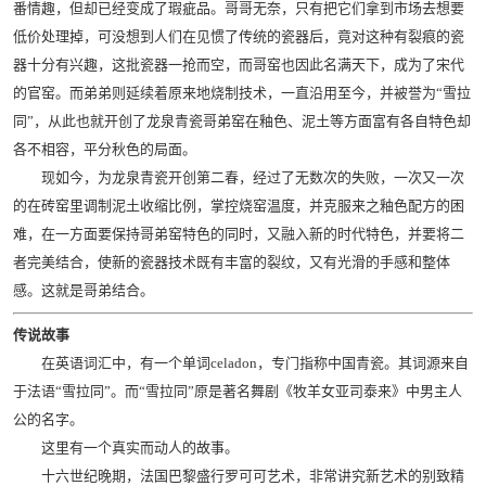
番情趣，但却已经变成了瑕疵品。哥哥无奈，只有把它们拿到市场去想要
低价处理掉，可没想到人们在见惯了传统的瓷器后，竟对这种有裂痕的瓷
器十分有兴趣，这批瓷器一抢而空，而哥窑也因此名满天下，成为了宋代
的官窑。而弟弟则延续着原来地烧制技术，一直沿用至今，并被誉为“雪拉
同”，从此也就开创了龙泉青瓷哥弟窑在釉色、泥土等方面富有各自特色却
各不相容，平分秋色的局面。
现如今，为龙泉青瓷开创第二春，经过了无数次的失败，一次又一次
的在砖窑里调制泥土收缩比例，掌控烧窑温度，并克服来之釉色配方的困
难，在一方面要保持哥弟窑特色的同时，又融入新的时代特色，并要将二
者完美结合，使新的瓷器技术既有丰富的裂纹，又有光滑的手感和整体
感。这就是哥弟结合。
传说故事
在英语词汇中，有一个单词celadon，专门指称中国青瓷。其词源来自
于法语“雪拉同”。而“雪拉同”原是著名舞剧《牧羊女亚司泰来》中男主人
公的名字。
这里有一个真实而动人的故事。
十六世纪晚期，法国巴黎盛行罗可可艺术，非常讲究新艺术的别致精