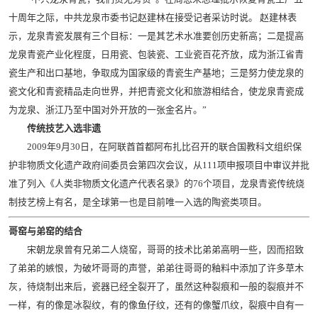
十周年之际，中共龙泉市委书记赵建林在接受记者采访时说。 赵建林表
示，龙泉青瓷发展有三个目标：一是其艺术水准要创历史新高；二是提高
龙泉青瓷产业化程度，日用瓷、包装瓷、工业瓷百花齐放，成为浙江省青
瓷生产和出口基地，争取成为国家级的青瓷生产基地；三是努力使龙泉的
瓷文化和青瓷精品走向世界，并把青瓷文化和旅游相结合，使龙泉青瓷成
为龙泉、浙江乃至中国对外开放的一张金名片。”
传统技艺入选非遗
2009年9月30日，在阿联酋首都阿布扎比召开的联合国教科文组织保
护非物质文化遗产政府间委员会第四次会议，从111项申报项目中审议并批
准了列入《人类非物质文化遗产代表名录》的76个项目，龙泉青瓷传统烧
制技艺榜上有名，是全球第一也是目前唯一入选的陶瓷类项目。
哥窑与弟窑的结合
宋朝龙泉曾有兄弟二人烧窑，哥哥的技术比弟弟高明一些，因而招致
了弟弟的嫉恨，为破坏哥哥的声誉，弟弟往哥哥的釉料中添加了许多草木
灰，待烧制出来后，瓷器已经全裂开了，虽然这种裂痕和一般的裂痕并不
一样，有的像是冰裂纹，有的像鱼仔纹，还有的像蟹爪纹，裂痕中自有一