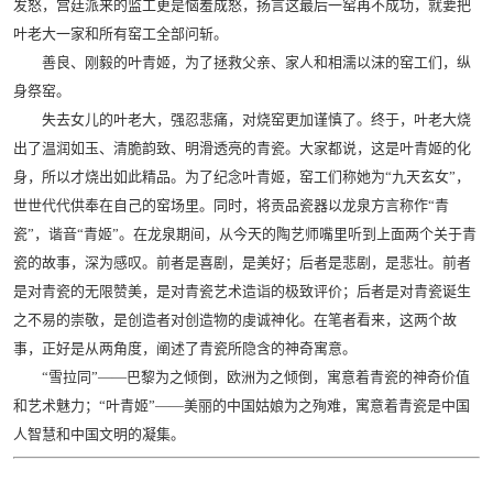
发怒，宫廷派来的监工更是恼羞成怒，扬言这最后一窑再不成功，就要把
叶老大一家和所有窑工全部问斩。
善良、刚毅的叶青姬，为了拯救父亲、家人和相濡以沫的窑工们，纵
身祭窑。
失去女儿的叶老大，强忍悲痛，对烧窑更加谨慎了。终于，叶老大烧
出了温润如玉、清脆韵致、明滑透亮的青瓷。大家都说，这是叶青姬的化
身，所以才烧出如此精品。为了纪念叶青姬，窑工们称她为“九天玄女”，
世世代代供奉在自己的窑场里。同时，将贡品瓷器以龙泉方言称作“青
瓷”，谐音“青姬”。在龙泉期间，从今天的陶艺师嘴里听到上面两个关于青
瓷的故事，深为感叹。前者是喜剧，是美好；后者是悲剧，是悲壮。前者
是对青瓷的无限赞美，是对青瓷艺术造诣的极致评价；后者是对青瓷诞生
之不易的崇敬，是创造者对创造物的虔诚神化。在笔者看来，这两个故
事，正好是从两角度，阐述了青瓷所隐含的神奇寓意。
“雪拉同”——巴黎为之倾倒，欧洲为之倾倒，寓意着青瓷的神奇价值
和艺术魅力；“叶青姬”——美丽的中国姑娘为之殉难，寓意着青瓷是中国
人智慧和中国文明的凝集。