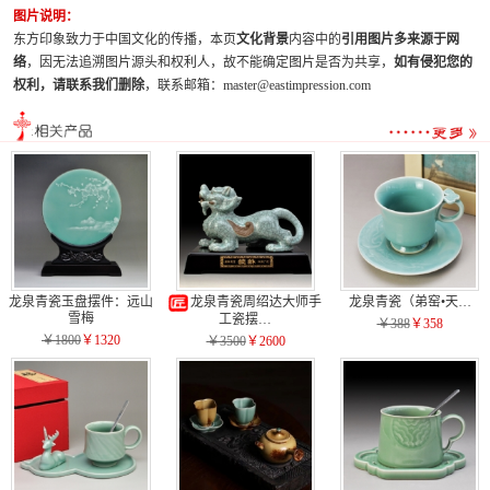
图片说明：
东方印象致力于中国文化的传播，本页
文化背景
内容中的
引用图片多来源于网
络
，因无法追溯图片源头和权利人，故不能确定图片是否为共享，
如有侵犯您的
权利，请联系我们删除
，联系邮箱：master@eastimpression.com
龙泉青瓷玉盘摆件：远山
龙泉青瓷周绍达大师手
龙泉青瓷（弟窑•天…
雪梅
工瓷摆…
￥388
￥358
￥1800
￥1320
￥3500
￥2600