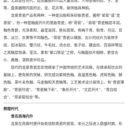
起，尤其是在元代，运用露胎的作品大量出现，人物塑像的脸、手、足
等，盘类器物内底的云、龙、花卉等，装饰独具神韵。
龙泉青瓷产品有两种：一种是白胎和朱砂胎青瓷，著称“弟窑”或“龙
泉窑”，另一种是釉面开片的黑胎青瓷，称“哥窑”。“弟窑”青瓷釉层丰润，
釉色青碧，光泽柔和，晶莹滋润，胜似翡翠。有梅子青、粉青、月白、豆
青、淡兰、灰黄等不同釉色。“哥窑”青瓷以瑰丽、古仆的纹片为装饰手
段，如冰裂纹、蟹爪纹、牛毛纹、流水纹、鱼子纹、膳血纹、百圾碎等加
之其釉层饱满、莹洁，素有“紫口铁足”之称，与釉面纹片相映，更显古
仆、典雅，湛称瓷中珍品。
现代的龙泉青瓷忠实地继承了中国传统的艺术风格，在继承和仿古的
基础上，更有新的突破，研究成功紫铜色釉、高温黑色釉、虎斑色釉、赫
色釉、茶叶未色釉、乌金釉和天青釉等。工艺美术设计装饰上，有“青瓷薄
胎”、“青瓷玲珑”、“青瓷釉下彩”、“象形开片”、“文武开片”、“青白结
合”、“哥弟窑结合”等。
辉煌时代
曾名扬海内外
龙泉在西晋时便开始有烧制青瓷的瓷窑，宋元之际进入鼎盛时期，形