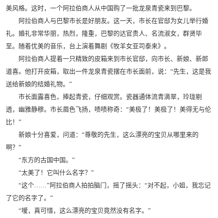
美风格。这时，一个阿拉伯商人从中国购了一批龙泉青瓷来到巴黎。
阿拉伯商人与巴黎市长是好朋友。这一天，市长在官邸为女儿举行婚
礼。婚礼非常华丽，热烈，隆重，巴黎的达官贵人、名流淑女，群贤毕
至。随着优美的音乐，台上演着舞剧《牧羊女亚司泰来》。
阿拉伯商人提着一只精致的皮箱来到市长官邸，向市长、新娘、新郎
道喜。他打开皮箱，取出一件龙泉青瓷摆在市长面前，说：“先生，这是我
送给新娘的结婚礼物。”
市长面露喜色，捧起青瓷，仔细观赏。瓷器通体流青滴翠，玲珑剔
透，幽雅静穆。市长眉色飞扬，啧啧称奇：“美极了！美极了！美得无与伦
比！”
新娘十分喜爱，问道：“尊敬的先生，这么漂亮的宝贝从哪里来的
啊？”
“东方的古国中国。”
“太美了！它叫什么名字？”
“这个……”阿拉伯商人拍拍脑门，摇了摇头：“对不起，小姐，我忘记
了它的名字了。”
“嗳，真可惜，这么漂亮的宝贝竟然没有名字。”