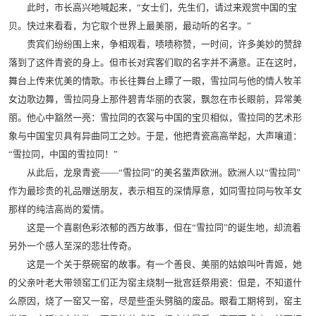
此时，市长高兴地喊起来，“女士们，先生们，请过来观赏中国的宝
贝。快过来看看，为它取个世界上最美丽，最动听的名字。”
贵宾们纷纷围上来，争相观看，啧啧称赞，一时间，许多美妙的赞辞
落到了这件青瓷的身上。但市长对宾客们取的名字并不满意。正在这时，
舞台上传来优美的情歌。市长往舞台上瞟了一眼，雪拉同与他的情人牧羊
女边歌边舞，雪拉同身上那件碧青华丽的衣裳，飘忽在市长眼前，异常美
丽。他心中豁然一亮：雪拉同的衣裳与中国的宝贝相似，雪拉同的艺术形
象与中国宝贝具有异曲同工之妙。于是，他把青瓷高高举起，大声嚷道：
“雪拉同，中国的雪拉同！”
从此后，龙泉青瓷——“雪拉同”的美名蜚声欧洲。欧洲人以“雪拉同”
作为最珍贵的礼品赠送朋友，表示相互的深情厚意，如同雪拉同与牧羊女
那样的纯洁高尚的爱情。
这是一个喜剧色彩浓郁的西方故事，但在“雪拉同”的诞生地，却流着
另外一个感人至深的悲壮传奇。
这是一个关于祭碗窑的故事。有一个善良、美丽的姑娘叫叶青姬，她
的父亲叶老大带领窑工们正为窑主烧制一批宫廷祭用瓷：但是，不知道什
么原因，烧了一窑又一窑，尽是些歪头劈脑的废品。眼看工期将到，窑主