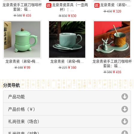
龙泉青瓷手工跳刀咖啡杯
龙泉青瓷茶具（一壶两
龙泉青瓷（弟窑•…
套装：福…
杯）：…
￥450
￥320
￥580
￥416
￥850
￥650
龙泉青瓷（弟窑•梅…
龙泉青瓷（弟窑•梅…
龙泉青瓷手工跳刀咖啡杯
套装：福…
￥188
￥99
￥225
￥160
￥580
￥416
分类导航
产品功能
click to expand contents
产品价格（￥）
click to expand contents
礼尚往来（场合）
click to expand contents
礼尚往来（对象）