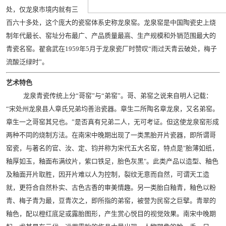
处，仅龙泉市境内就有三
百六十多处，这个庞大的瓷窑体系史称龙泉窑。龙泉窑是中国陶瓷史上烧
制年代最长、窑址分布最广、产品质量最高、生产规模和外销范围最大的
青瓷名窑。翟翕武在1959年5月于龙泉瓷厂时赞叹“雨过天青云破处，梅子
流酸泛绿时”。
艺术特色
龙泉青瓷传统上分“哥窑”与“弟窑”。哥、弟窑之说来自明人记载：
“宋处州龙泉县人章氏兄弟均善治瓷器。章生二所陶名章龙泉，又名弟窑。
章生一之哥窑其兄也。”是否真有兄弟二人，无可考证。但这使龙泉窑形成
两种不同的烧制方法。在南宋中晚期出现了一类黑胎开片瓷器，即所谓哥
窑瓷，与著名的官、汝、定、钧并称为宋代五大名窑，特点是"胎薄如纸，
釉厚如玉，釉面布满纹片，紫口铁足，胎色灰黑"。此类产品以造型、釉色
及釉面开片取胜，因开片难以人为控制，裂纹无意而自然，可谓天工造
就，更符合自然朴实、古色古香的审美情趣。另一类胎白釉青，釉色以粉
青、梅子青为最，豆青次之，即所指的弟窑，被誉为民窑之巨擘。青翠的
釉色，配以橙红底足或露胎图形，产生赏心悦目的视觉效果。南宋中晚期