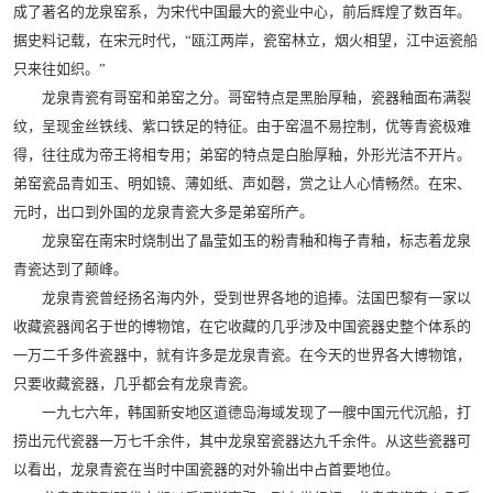
成了著名的龙泉窑系，为宋代中国最大的瓷业中心，前后辉煌了数百年。
据史料记载，在宋元时代，“瓯江两岸，瓷窑林立，烟火相望，江中运瓷船
只来往如织。”
龙泉青瓷有哥窑和弟窑之分。哥窑特点是黑胎厚釉，瓷器釉面布满裂
纹，呈现金丝铁线、紫口铁足的特征。由于窑温不易控制，优等青瓷极难
得，往往成为帝王将相专用；弟窑的特点是白胎厚釉，外形光洁不开片。
弟窑瓷品青如玉、明如镜、薄如纸、声如磬，赏之让人心情畅然。在宋、
元时，出口到外国的龙泉青瓷大多是弟窑所产。
龙泉窑在南宋时烧制出了晶莹如玉的粉青釉和梅子青釉，标志着龙泉
青瓷达到了颠峰。
龙泉青瓷曾经扬名海内外，受到世界各地的追捧。法国巴黎有一家以
收藏瓷器闻名于世的博物馆，在它收藏的几乎涉及中国瓷器史整个体系的
一万二千多件瓷器中，就有许多是龙泉青瓷。在今天的世界各大博物馆，
只要收藏瓷器，几乎都会有龙泉青瓷。
一九七六年，韩国新安地区道德岛海域发现了一艘中国元代沉船，打
捞出元代瓷器一万七千余件，其中龙泉窑瓷器达九千余件。从这些瓷器可
以看出，龙泉青瓷在当时中国瓷器的对外输出中占首要地位。