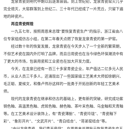
龙泉青瓷到明代中期以后逐渐衰弱。到上世纪初，龙泉青瓷窑火几乎
完全熄灭，大窑群落到上世纪二、三十年代已经成了一片荒丘，只留下遍
地的碎瓷片。
再造青瓷辉煌
一九五七年，按照周恩来总理“要恢复青瓷生产”的指示，浙江省由八
位专家组成仿古小组，在第二年春天点燃了恢复龙泉青瓷的第一炉窑。
经过数十年的恢复发展，龙泉青瓷在今天步入了一个全新的繁荣期，
不但艺术瓷在国内外打响了品牌，而且日用瓷也在当今绿色环保潮流中有
了更大的市场，包装用瓷和工业瓷也在加大开发力度。
今天，在龙泉已经有一百三十多家青瓷企业，年产值达二亿多元人民
币，从业人员三千多人，还涌现出了一些国家级工艺美术大师如徐朝兴、
毛正聪、夏候文，和像卢伟孙这样的一批勇于开拓创新的年轻工艺美术
师。
现代的龙泉青瓷在继承和仿古的基础上，更有新的突破，研究成功紫
铜色釉、高温黑色釉、虎斑色釉、赫色釉、茶叶末色釉、乌金釉和天青釉
等。在工艺美术设计装饰上，有“青瓷薄胎”、“青瓷玲珑”、“青瓷釉下
彩”、“象形开片”、“文武开片”、“青白结合”、“哥弟窑结合”等。
“中兴龙泉青瓷，我们责无旁贷”。在周恩来总理批示恢复青瓷生产五