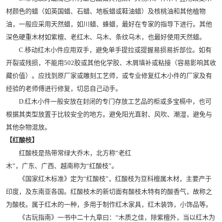
材颜色的蜡（如英国蜡、石蜡、地板蜡或鞋油蜡）及核桃油和其他植物
油，一般应采用天然蜡，如川蜡、蜂蜡，最好在专家的指导下进行。其他
深色硬重木材如紫檀、老红木、乌木、条纹乌木，也最好使用天然蜡。
C.移动红木小件应用双手，避免单手提拉或提握易损易折部位。如有
开裂或残损，不能用502胶或其他化学胶、木屑填补或粘接（容易影响其收
藏价值）。应找到原厂家或雕刻工艺师，或专业修复红木小件的厂家及有
经验的老师傅进行修复，切忌自己动手。
D.红木小件一般安放在封闭的专门存放工艺品的柜或多宝槅中，也可
根据其类型放置于比较安全的地方。避免阳光直射、风吹、潮湿，避免与
其他杂物混放。
【红酸枝】
红酸枝是热带常绿大乔木，北方称“老红
木”，广东、广西、越南称为“红酸枝”。
《国家红木标准》定为“红酸枝”，红酸枝为豆科檀属木材，主要产于
印度，及东南亚各国。红酸枝木的新切面有酸枝木特有的酸香气，故称之
为酸枝。属于红木的一种，多用于制作红木家具，红木装饰，小饰品等。
《古玩指南》一书中二十九章曰：“木质之佳，除紫檀外，当以红木为