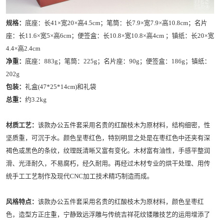
规格：
底座：长41×宽20×高4.5cm；笔筒：长7.9×宽7.9×高10.8cm；名片
座：长11.6×宽5×高6cm；便签盒：长10.8×宽10.8×高4cm ；镇纸：长20×宽
4.4×高2.4cm
净重：
底座：883g；笔筒：225g；名片座：90g；便签盒：186g；镇纸：
202g
包装：
礼盒(47*25*14cm)和礼袋
总重：
约3.2kg
材质工艺：
该款办公五件套采用名贵的红酸枝木为原材料，结构细密，性
坚质重，可沉于水。颜色呈枣红色，特别明显之处是在枣红色中还夹有深
褐色或黑色的条纹，纹理既清晰又富有变化。木材富有油性，手感平整润
滑、光泽耐久，不易腐朽，经久耐用。再经过木材专业的烘干处理、用传
统手工工艺制作及现代CNC加工技术精巧制造而成。
风格特点：
该款办公五件套采用名贵的红酸枝木为原材料，颜色呈枣红
色，造型方正庄重，宁静致远浮雕与传统吉祥花纹镂雕技艺的运用增添了