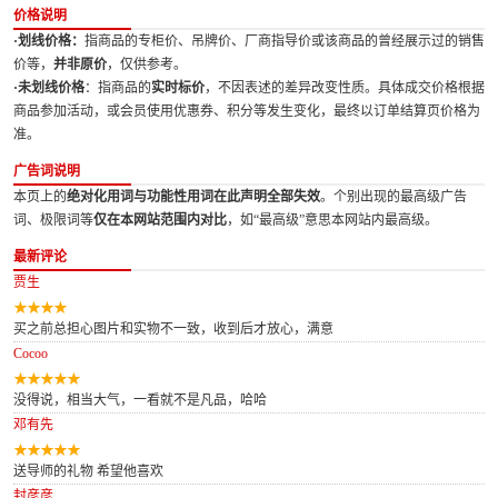
价格说明
·划线价格：
指商品的专柜价、吊牌价、厂商指导价或该商品的曾经展示过的销售
价等，
并非原价
，仅供参考。
·未划线价格
：指商品的
实时标价
，不因表述的差异改变性质。具体成交价格根据
商品参加活动，或会员使用优惠券、积分等发生变化，最终以订单结算页价格为
准。
广告词说明
本页上的
绝对化用词与功能性用词在此声明全部失效
。个别出现的最高级广告
词、极限词等
仅在本网站范围内对比
，如“最高级”意思本网站内最高级。
最新评论
贾生
买之前总担心图片和实物不一致，收到后才放心，满意
Cocoo
没得说，相当大气，一看就不是凡品，哈哈
邓有先
送导师的礼物 希望他喜欢
封彦彦