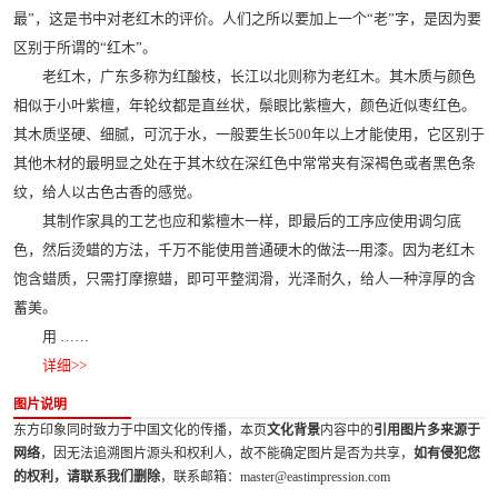
最”，这是书中对老红木的评价。人们之所以要加上一个“老”字，是因为要
区别于所谓的“红木”。
老红木，广东多称为红酸枝，长江以北则称为老红木。其木质与颜色
相似于小叶紫檀，年轮纹都是直丝状，鬃眼比紫檀大，颜色近似枣红色。
其木质坚硬、细腻，可沉于水，一般要生长500年以上才能使用，它区别于
其他木材的最明显之处在于其木纹在深红色中常常夹有深褐色或者黑色条
纹，给人以古色古香的感觉。
其制作家具的工艺也应和紫檀木一样，即最后的工序应使用调匀底
色，然后烫蜡的方法，千万不能使用普通硬木的做法---用漆。因为老红木
饱含蜡质，只需打摩擦蜡，即可平整润滑，光泽耐久，给人一种淳厚的含
蓄美。
用 ……
详细>>
图片说明
东方印象同时致力于中国文化的传播，本页
文化背景
内容中的
引用图片多来源于
网络
，因无法追溯图片源头和权利人，故不能确定图片是否为共享，
如有侵犯您
的权利，请联系我们删除
，联系邮箱：master@eastimpression.com