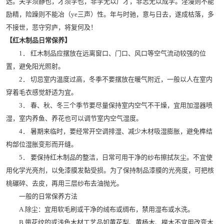
远。夫学须静也，才须学也，非学无以广才，非志无以成学。淫漫则不能
励精，险躁则不能冶（ye三声）性。年与时驰，意与日去，遂成枯落，多
不接世，悲守穷庐，将复何及！
【红木制品日常保养】
1． 红木制品应摆放在远离窗口、门口、风口等空气流动较强的位
置，避免阳光照射。
2． 切忌室内温度过高，冬季不要摆放在暖气附近，一般以人在室内
穿着毛衣感觉舒适为宜。
3． 春、秋、冬三个季节要尽量保持室内空气不干燥，宜用加湿器喷
湿，室内养鱼、养花也可以调节室内空气湿度。
4． 暑期来临时，要经常开空调排湿、减少木材吸湿膨胀，避免榫结
构部位湿胀变形而开缝。
5． 要保持红木制品的整洁，日常可用干净的纱布擦拭灰尘。不宜使
用化学光亮剂，以免漆膜发黏受损。为了保持制品漆膜的光亮度，可把核
桃碾碎、去皮，再用三层纱布去油抛光。
一般的日常保养方法
A.除尘：宜用软毛刷或干净的绒布或绸布，禁用湿布或水洗。
B.带花纹的或浅色木材工艺品如黄花梨、黄杨木、榉木不宜用改变木