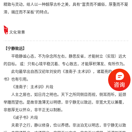
精致与灵动，给人以一种醇厚古朴之美，具有“富贵而不媚俗，厚重而不凝
滞，端庄而不呆板”的特点。
【宁静致远】
平稳静谧心态，不为杂念所左右，静思反省，才能树立（实现）远大
的目标。 或：只有心境平稳沉着、专心致志，才能厚积薄发、有所作为。
此句最早出自西汉初年刘安的《淮南子:主术训》，诸葛亮的《诫子
书》也有引用。
《淮南子：主术训》片段
人主之居也，如日月之明也。天下之所同侧目而视，侧耳而听，延颈
举踵而望也。是故非澹薄无以明德，非宁静无以致远，非宽大无以兼覆，
非慈厚无以怀众，非平正无以制断。
《诫子书》片段
夫君子之行，静以修身，俭以养德。非淡泊无以明志，非宁静无以致