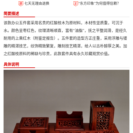
七天无理由退换
“东方印象”为何值得信赖？
简要描述
该款办公五件套采用名贵的红酸枝木为原材料，木材性坚质重，可沉于
水。颜色呈枣红色，纹理清晰顺直，富有“油脂”，抚之平整润滑，是经久
耐用的上乘红木（附鉴定报告）。五件套的造型方正庄重，采用浮雕与镂
雕的精湛技艺，纹饰精致繁复，雕刻技艺精湛，给人以古朴醇厚之美。加
之红酸枝原料的稀缺与珍贵，此款套件具有永久珍藏观赏价值。
具体说明