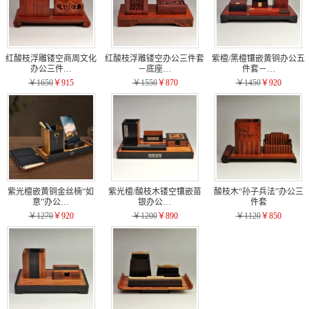
红酸枝浮雕镂空商周文化
红酸枝浮雕镂空办公三件套
紫檀/黑檀镶嵌黄铜办公五
办公三件…
－底座…
件套－…
￥1650
￥915
￥1550
￥870
￥1450
￥920
紫光檀嵌黄铜金丝楠“如
紫光檀/酸枝木镂空镶嵌苗
酸枝木“孙子兵法”办公三
意”办公…
银办公…
件套
￥1270
￥920
￥1200
￥890
￥1120
￥850