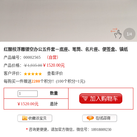
1
/
4
红酸枝浮雕镂空办公五件套－底座、笔筒、名片座、便签盒、镇纸
产品编号：00002565
（自营）
产品价格：
￥1,935.00
￥
1520.00
元
客户评价：
查看评价
每购买一件赠送
2280
个积分！(100个积分=1元)
数量
￥
1520.00
元
总计
*
咨询更便捷，请加官方微信，微信号：18918009230