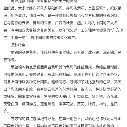
蜀锦是指中国四川省成都市所出产的锦类
丝织品，大多以经向彩条为基础起彩，并彩条添花，其图案繁华、织纹精
细，配色典雅，独具一格，是一种具有民族特色和地方风格的多彩织锦。
它与南京的云锦、苏州的宋锦、广西的壮锦一起，并称为中国的四大名
锦，有中国四大名锦之首的美誉，以年代久远，工艺独特而被誉为“东方瑰
宝，中华一绝”，是中国珍贵的传统文化遗产。
品种特点
蜀锦的品种繁多、传统品种有雨丝锦、方方锦、散花锦、浣花锦、民
族锦等。
雨丝锦的特点是锦面用白色和其他色彩的经丝组成，色络由粗渐细，
白经由细渐粗，交替过渡，形成色白相间，呈现明亮对比的丝丝雨条状，
雨条上再饰以各种花纹图案，粗细匀称、既调和了对比强烈的色彩，又突
出了彩条间的花纹，具有烘云托月的艺术效果，给人以一种轻快而舒适的
韵律感。图案丰富多彩，常见的有天安门、杜甫草堂、望江楼、百花潭、
芙蓉白凤、翔凤游龙、莲池鸳鸯、蝶舞花丛、葵花、牡丹、梅竹、龙凤
等。
方方锦的特点是缎地纬浮花，在单一地色上，以彩色经纬线配以等距
不同色彩的方格，方格内饰以不同色彩的圆形或椭圆形的古朴典雅的