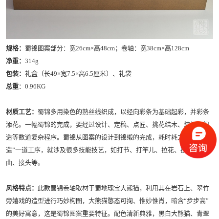
规格：
蜀锦图案部分：宽26cm×高48cm；卷轴：宽38cm×高128cm
净重：
314g
包装：
礼盒（长49×宽7.5×高6.5厘米）、礼袋
总重
：0.96KG
材质工艺：
蜀锦多用染色的熟丝线织成，以经向彩条为基础起彩，并彩条
添花。一幅蜀锦的完成，要经过设计、定稿、点匠、挑花结木、装机、织
造等数道复杂程序。蜀锦从图案的设计到锦缎的完成，耗时耗力，仅“织
造”一道工序，就涉及很多技能技艺，如打节、打竿儿、拉花、投梭、转下
曲、接头等。
风格特点：
此款蜀锦卷轴取材于蜀地瑰宝大熊猫，利用其在岩石上、翠竹
旁嬉戏的造型进行巧妙构图，大熊猫憨态可掬、惟妙惟肖，暗含“步步高”
的美好寓意，这是蜀锦图案重要特征。配色清新典雅，黑白大熊猫、青翠