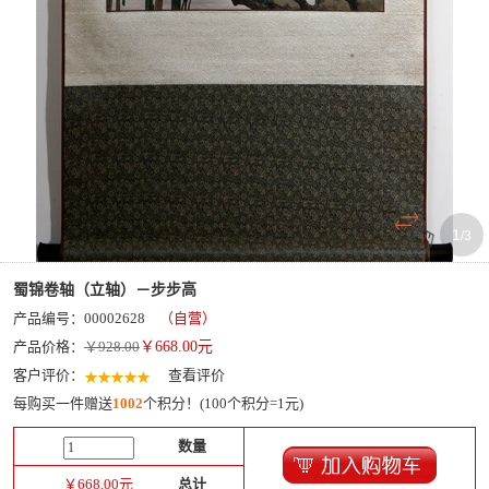
1
/
3
蜀锦卷轴（立轴）－步步高
产品编号：00002628
（自营）
产品价格：
￥928.00
￥
668.00
元
客户评价：
查看评价
每购买一件赠送
1002
个积分！(100个积分=1元)
数量
￥
668.00
元
总计