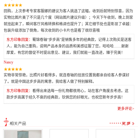
回购，上次参考专家客服娜的建议为客人挑选了这幅，收到后就特别惊喜，因为
实物比图片美了不只是几个度（网站图片建议升级）；今天下午收到，晚上到家
就挂起来了，瞬间客厅风格转换和格调也提升了；其它细节处也是彰显了卓越：
包装升级添加了倒角，每次收到的小卡片也是看了很欣喜哦
东方印象回复：
蜀锦卷轴“步步高”是销售多年的经典款，记得上次购买是送客
人，能为自己重购，说明产品本身的品质和美感征服了您，哈哈哈……谢谢
厚爱，有您的督促不时提出意见、建议，我们就能一直改进，臻于完美！
Nancy
实物非常惊艳，比照片好看得多，就连卷轴的挂放位置我都亲自给客人参谋好
了。就是中国这步步高的寓意，我给客人做了特别解释。
东方印象回复：
看得出来选每一份礼物都很用心，站在客户角度去考虑。这
款步步高属于经久不衰的经典款，钦佩您的好眼光，也祝您新年步步高！
更多评论>