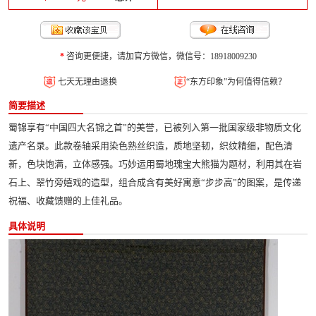
*
咨询更便捷，请加官方微信，微信号：18918009230
七天无理由退换
“东方印象”为何值得信赖？
简要描述
蜀锦享有“中国四大名锦之首”的美誉，已被列入第一批国家级非物质文化
遗产名录。此款卷轴采用染色熟丝织造，质地坚韧，织纹精细，配色清
新，色块饱满，立体感强。巧妙运用蜀地瑰宝大熊猫为题材，利用其在岩
石上、翠竹旁嬉戏的造型，组合成含有美好寓意“步步高”的图案，是传递
祝福、收藏馈赠的上佳礼品。
具体说明