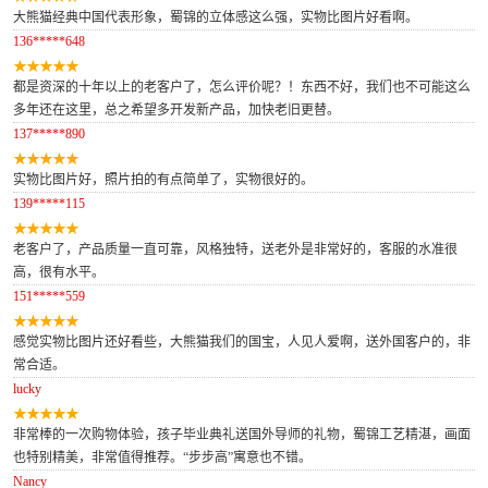
大熊猫经典中国代表形象，蜀锦的立体感这么强，实物比图片好看啊。
136*****648
都是资深的十年以上的老客户了，怎么评价呢？！东西不好，我们也不可能这么
多年还在这里，总之希望多开发新产品，加快老旧更替。
137*****890
实物比图片好，照片拍的有点简单了，实物很好的。
139*****115
老客户了，产品质量一直可靠，风格独特，送老外是非常好的，客服的水准很
高，很有水平。
151*****559
感觉实物比图片还好看些，大熊猫我们的国宝，人见人爱啊，送外国客户的，非
常合适。
lucky
非常棒的一次购物体验，孩子毕业典礼送国外导师的礼物，蜀锦工艺精湛，画面
也特别精美，非常值得推荐。“步步高”寓意也不错。
Nancy