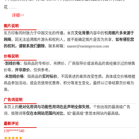
花 ……
详细>>
图片说明
东方印象同时致力于中国文化的传播，本页
文化背景
内容中的
引用图片多来源于
网络
，因无法追溯图片源头和权利人，故不能确定图片是否为共享，
如有侵犯您
的权利，请联系我们删除
，联系邮箱：master@eastimpression.com
价格说明
·划线价格：
指商品的专柜价、吊牌价、厂商指导价或该商品的曾经展示过的销售
价等，
并非原价
，仅供参考。
·未划线价格
：指商品的
实时标价
，不因表述的差异改变性质。具体成交价格根据
商品参加活动，或会员使用优惠券、积分等发生变化，最终以订单结算页价格为
准。
广告词说明
本页上的
绝对化用词与功能性用词在此声明全部失效
。个别出现的最高级广告
词、极限词等
仅在本网站范围内对比
，如“最高级”意思本网站内最高级。
最新评论
139*****340