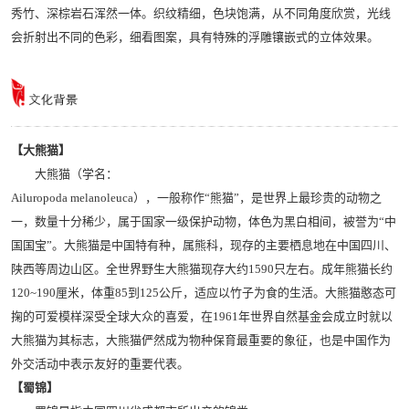
秀竹、深棕岩石浑然一体。织纹精细，色块饱满，从不同角度欣赏，光线
会折射出不同的色彩，细看图案，具有特殊的浮雕镶嵌式的立体效果。
【大熊猫】
大熊猫（学名：
Ailuropoda melanoleuca），一般称作“熊猫”，是世界上最珍贵的动物之
一，数量十分稀少，属于国家一级保护动物，体色为黑白相间，被誉为“中
国国宝”。大熊猫是中国特有种，属熊科，现存的主要栖息地在中国四川、
陕西等周边山区。全世界野生大熊猫现存大约1590只左右。成年熊猫长约
120~190厘米，体重85到125公斤，适应以竹子为食的生活。大熊猫憨态可
掬的可爱模样深受全球大众的喜爱，在1961年世界自然基金会成立时就以
大熊猫为其标志，大熊猫俨然成为物种保育最重要的象征，也是中国作为
外交活动中表示友好的重要代表。
【蜀锦】