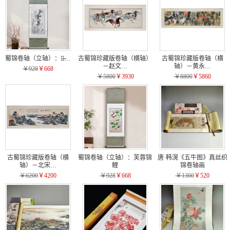
蜀锦卷轴（立轴）：清̶…
古蜀锦珍藏版卷轴（横轴）
古蜀锦珍藏版卷轴（横
－赵文…
轴）－黄永…
￥928
￥668
￥5800
￥3930
￥8800
￥5860
古蜀锦珍藏版卷轴（横
蜀锦卷轴（立轴）：芙蓉锦
唐·韩滉《五牛图》真丝织
轴）－北宋…
鲤
锦卷轴画
￥6200
￥4200
￥928
￥668
￥1360
￥520