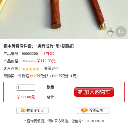
1
/
4
铜木传奇两件套：“胸有成竹”笔+钥匙扣
产品编号：00003200
（自营）
产品价格：
￥163.00
￥
112.00
元
客户评价：
查看评价
每购买一件赠送
168
个积分！(100个积分=1元)
数量
￥
112.00
元
总计
*
咨询更便捷，请加官方微信，微信号：18918009230