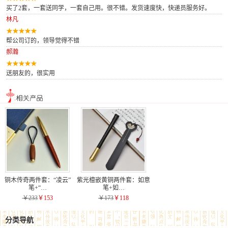
买了2套，一套送同学，一套自己用。很不错。发货速度快，快递员服务好。
林凡
帮公司订的，领导觉得不错
郝瀚
送朋友的，很实用
铜木传奇两件套：“凌云”
紫光檀嵌黄铜两件套：如意
笔+“…
笔+如…
￥233
￥153
￥173
￥118
分类导航