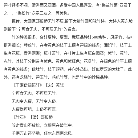
碧叶经冬不凋，清秀而又潇洒。备受中国人民喜爱，有“梅兰竹菊”四君子
之一，“梅松竹”岁寒三友之一等美称。
据传，大画家郑板桥无竹不居,留下大量竹画和咏竹诗。大诗人苏东坡
则留下“宁可食无肉，不可居无竹”的名言。
竹的种类很多，合计变种、变型、栽培品种计500余种，凤尾竹，枝叶
挺秀细长；琴丝竹，在金黄色的枝干上镶有碧绿的线条；湘妃竹，枝干上
生有花斑，青秀婀娜；斑叶苦竹，在叶片上生有斑白图案；紫竹、黄竹、
赤竹，其枝干分别带有紫色、黄色和紫红色；花身竹，在绿色的竹竿上镶
有黄色的线条；佛肚竹，枝干短粗，并向外凸出，好似罗汉的大肚子。此
外，还有龙鳞竹、碧玉竹、鸡爪竹等，也是竹中的珍稀品种。
《于潜僧绿筠轩》【宋】苏轼
宁可食无肉，不可居无竹。
无肉令人瘦，无竹令人俗。
人瘦尚可肥，士俗不可医。
《竹石》 【清】郑板桥
咬定青山不放松，立根原在破岩中。
千磨万击还坚劲，任尔东西南北风。