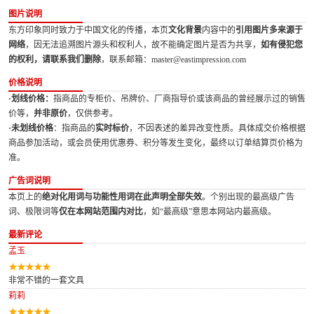
图片说明
东方印象同时致力于中国文化的传播，本页
文化背景
内容中的
引用图片多来源于
网络
，因无法追溯图片源头和权利人，故不能确定图片是否为共享，
如有侵犯您
的权利，请联系我们删除
，联系邮箱：master@eastimpression.com
价格说明
·划线价格：
指商品的专柜价、吊牌价、厂商指导价或该商品的曾经展示过的销售
价等，
并非原价
，仅供参考。
·未划线价格
：指商品的
实时标价
，不因表述的差异改变性质。具体成交价格根据
商品参加活动，或会员使用优惠券、积分等发生变化，最终以订单结算页价格为
准。
广告词说明
本页上的
绝对化用词与功能性用词在此声明全部失效
。个别出现的最高级广告
词、极限词等
仅在本网站范围内对比
，如“最高级”意思本网站内最高级。
最新评论
孟玉
非常不错的一套文具
莉莉