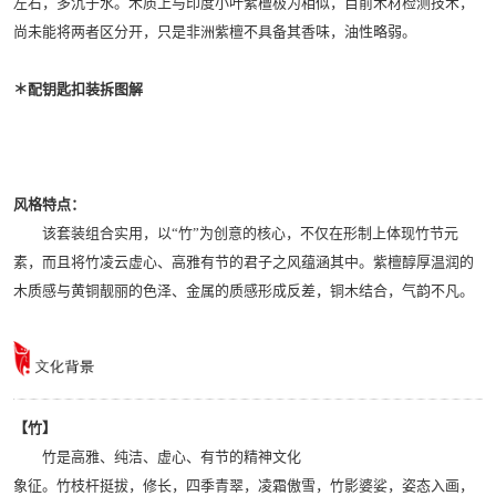
左右，多沉于水。木质上与印度小叶紫檀极为相似，目前木材检测技术，
尚未能将两者区分开，只是非洲紫檀不具备其香味，油性略弱。
＊配钥匙扣装拆图解
风格特点：
该套装组合实用，以“竹”为创意的核心，不仅在形制上体现竹节元
素，而且将竹凌云虚心、高雅有节的君子之风蕴涵其中。紫檀醇厚温润的
木质感与黄铜靓丽的色泽、金属的质感形成反差，铜木结合，气韵不凡。
【竹】
竹是高雅、纯洁、虚心、有节的精神文化
象征。竹枝杆挺拔，修长，四季青翠，凌霜傲雪，竹影婆娑，姿态入画，