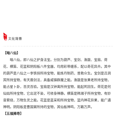
【暗八仙】
暗八仙，即八仙之护身法宝。分别为葫芦、宝剑、渔鼓、宝扇、荷
花、横笛、花篮和阴阳板八件宝器，均用彩带缠系，配以奇花异卉。其中
的葫芦是八仙之一李铁拐所持宝物，能炼丹制药，普救众生。宝剑是吕洞
宾所持宝物，有天盾剑法，具备威镇群魔之能。渔鼓是张果老所持宝物，
能占星卜卦，百灵百验。宝扇是汉钟离所持宝物，能起死回生。荷花是何
仙姑所持宝物，它出泥不染，可修身禅静。横笛是韩湘子所持宝物，有妙
音萦绕，万物生灵之能。花篮是蓝采和所持宝物，篮内神花异果，能广通
神明。阴阳板是曹国舅所持的宝物，其仙板神鸣，万籁万声。
【五福捧寿】