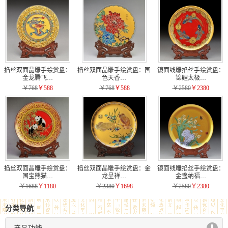
掐丝双面晶雕手绘赏盘：
掐丝双面晶雕手绘赏盘：国
镜面线雕掐丝手绘赏盘：
金龙腾飞…
色天香…
锦鲤太极…
￥768
￥588
￥768
￥588
￥2580
￥2380
掐丝双面晶雕手绘赏盘：
掐丝双面晶雕手绘赏盘：金
镜面线雕掐丝手绘赏盘：
国宝熊猫…
龙呈祥…
金盏纳福…
￥1688
￥1180
￥2380
￥1698
￥2580
￥2380
分类导航