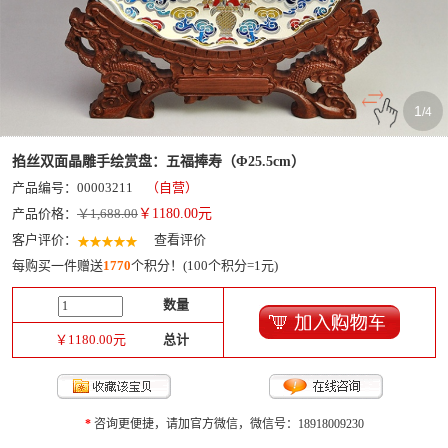
1
/
4
掐丝双面晶雕手绘赏盘：五福捧寿（Φ25.5cm）
产品编号：00003211
（自营）
产品价格：
￥1,688.00
￥
1180.00
元
客户评价：
查看评价
每购买一件赠送
1770
个积分！(100个积分=1元)
数量
￥
1180.00
元
总计
*
咨询更便捷，请加官方微信，微信号：18918009230