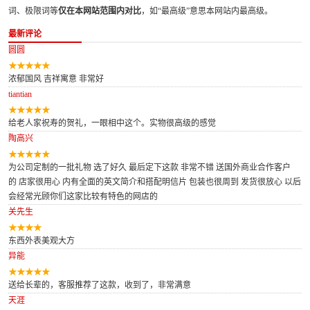
词、极限词等
仅在本网站范围内对比
，如“最高级”意思本网站内最高级。
最新评论
圆圆
浓郁国风 吉祥寓意 非常好
tiantian
给老人家祝寿的贺礼，一眼相中这个。实物很高级的感觉
陶高兴
为公司定制的一批礼物 选了好久 最后定下这款 非常不错 送国外商业合作客户
的 店家很用心 内有全面的英文简介和搭配明信片 包装也很周到 发货很放心 以后
会经常光顾你们这家比较有特色的网店的
关先生
东西外表美观大方
异能
送给长辈的，客服推荐了这款，收到了，非常满意
天涯