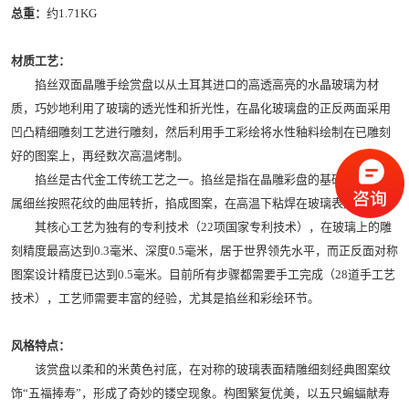
总重：
约1.71KG
材质工艺：
掐丝双面晶雕手绘赏盘以从土耳其进口的高透高亮的水晶玻璃为材
质，巧妙地利用了玻璃的透光性和折光性，在晶化玻璃盘的正反两面采用
凹凸精细雕刻工艺进行雕刻，然后利用手工彩绘将水性釉料绘制在已雕刻
好的图案上，再经数次高温烤制。
掐丝是古代金工传统工艺之一。掐丝是指在晶雕彩盘的基础上，将金
属细丝按照花纹的曲屈转折，掐成图案，在高温下粘焊在玻璃表层。
其核心工艺为独有的专利技术（22项国家专利技术），在玻璃上的雕
刻精度最高达到0.3毫米、深度0.5毫米，居于世界领先水平，而正反面对称
图案设计精度已达到0.5毫米。目前所有步骤都需要手工完成（28道手工艺
技术），工艺师需要丰富的经验，尤其是掐丝和彩绘环节。
风格特点：
该赏盘以柔和的米黄色衬底，在对称的玻璃表面精雕细刻经典图案纹
饰“五福捧寿”，形成了奇妙的镂空现象。构图繁复优美，以五只蝙蝠献寿