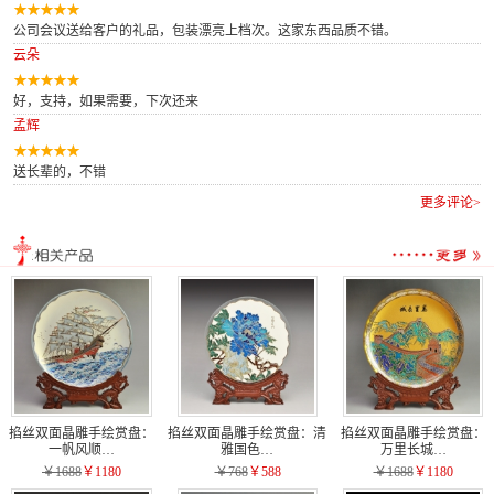
公司会议送给客户的礼品，包装漂亮上档次。这家东西品质不错。
云朵
好，支持，如果需要，下次还来
孟辉
送长辈的，不错
更多评论>
掐丝双面晶雕手绘赏盘：
掐丝双面晶雕手绘赏盘：清
掐丝双面晶雕手绘赏盘：
一帆风顺…
雅国色…
万里长城…
￥1688
￥1180
￥768
￥588
￥1688
￥1180