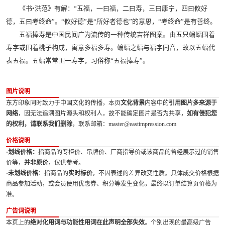
《书•洪范》有解：“五福，一曰福，二曰寿，三曰康宁，四曰攸好
德，五曰考终命”。“攸好德”是“所好者德也”的意思，“考终命”是有善终。
五福捧寿是中国民间广为流传的一种传统吉祥图案。由五只蝙蝠围着
寿字或围着桃子构成，寓意多福多寿。蝙蝠之蝠与福字同音，故以五蝠代
表五福。五蝠常常围一寿字，习俗称“五福捧寿”。
图片说明
东方印象同时致力于中国文化的传播，本页
文化背景
内容中的
引用图片多来源于
网络
，因无法追溯图片源头和权利人，故不能确定图片是否为共享，
如有侵犯您
的权利，请联系我们删除
，联系邮箱：master@eastimpression.com
价格说明
·划线价格：
指商品的专柜价、吊牌价、厂商指导价或该商品的曾经展示过的销售
价等，
并非原价
，仅供参考。
·未划线价格
：指商品的
实时标价
，不因表述的差异改变性质。具体成交价格根据
商品参加活动，或会员使用优惠券、积分等发生变化，最终以订单结算页价格为
准。
广告词说明
本页上的
绝对化用词与功能性用词在此声明全部失效
。个别出现的最高级广告