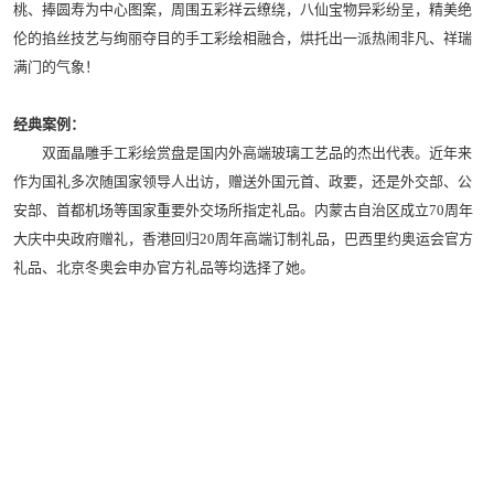
桃、捧圆寿为中心图案，周围五彩祥云缭绕，八仙宝物异彩纷呈，精美绝
伦的掐丝技艺与绚丽夺目的手工彩绘相融合，烘托出一派热闹非凡、祥瑞
满门的气象！
经典案例：
双面晶雕手工彩绘赏盘是国内外高端玻璃工艺品的杰出代表。近年来
作为国礼多次随国家领导人出访，赠送外国元首、政要，还是外交部、公
安部、首都机场等国家重要外交场所指定礼品。内蒙古自治区成立70周年
大庆中央政府赠礼，香港回归20周年高端订制礼品，巴西里约奥运会官方
礼品、北京冬奥会申办官方礼品等均选择了她。