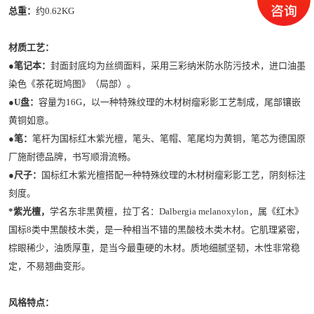
总重：
约0.62KG
材质工艺：
●笔记本：
封面封底均为丝绸面料，采用三彩纳米防水防污技术，进口油墨
染色《茶花斑鸠图》（局部）。
●U盘：
容量为16G，以一种特殊纹理的木材树瘤彩影工艺制成，尾部镶嵌
黄铜如意。
●笔：
笔杆为国标红木紫光檀，笔头、笔帽、笔尾均为黄铜，笔芯为德国原
厂施耐德品牌，书写顺滑流畅。
●尺子：
国标红木紫光檀搭配一种特殊纹理的木材树瘤彩影工艺，阴刻标注
刻度。
*紫光檀，
学名东非黑黄檀，拉丁名：Dalbergia melanoxylon，属《红木》
国标8类中黑酸枝木类，是一种相当不错的黑酸枝木类木材。它肌理紧密，
棕眼稀少，油质厚重，是当今最重硬的木材。质地细腻坚韧，木性非常稳
定，不易翘曲变形。
风格特点：