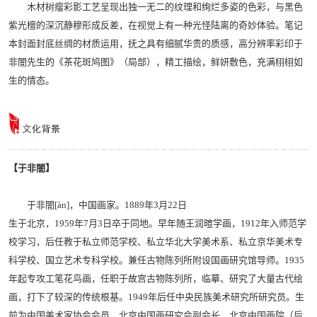
木材树瘤彩影工艺呈现出独一无二的纹理和绚烂多姿的色彩，与黑色
紫光檀的深沉静穆形成反差，在视觉上有一种光怪陆离的奇妙体验。笔记
本封面封底丝绸的材质运用，抚之具有细腻华贵的质感，高分辨率彩印于
非闇先生的《茶花斑鸠图》（局部），精工描绘，鲜妍敷色，充满栩栩如
生的情态。
【于非闇】
于非闇[àn]，中国画家。1889年3月22日
生于北京，1959年7月3日卒于同地。早年随王润暄学画，1912年入师范学
校学习，后任教于私立师范学校、私立华北大学美术系、私立京华美术专
科学校、国立艺术专科学校。兼任古物陈列所附设国画研究馆导师。1935
年起专攻工笔花鸟画，任职于故宫古物陈列所，临摹、研究了大量古代绘
画，打下了较深的传统根基。1949年后任中央民族美术研究所研究员。生
前为中国美术家协会会员，北京中国画研究会副会长，北京中国画院（后