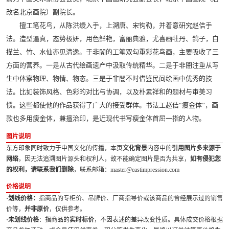
改名北京画院）副院长。
擅工笔花鸟，从陈洪绶入手，上溯唐、宋钩勒，并着意研究赵佶手
法。造型逼真，态势极妍，用色鲜艳，富丽典雅，尤喜画牡丹、鸽子，白
描兰、竹、水仙亦见清逸。于非闇的工笔双勾重彩花鸟画，主要吸收了三
方面的营养。一是从古代绘画遗产中汲取传统精华。二是于非闇注重从写
生中体察物理、物情、物态。三是于非闇不时借鉴民间绘画中优秀的技
法。比如装饰风格、色彩的对比与协调，以及朴素祥和的题材与审美习
惯。这些都使他的作品获得了广大的接受群体。书法工赵佶“瘦金体”，画
款也多用瘦金体，兼擅治印，是近现代书写瘦金体首屈一指的人物。
图片说明
东方印象同时致力于中国文化的传播，本页
文化背景
内容中的
引用图片多来源于
网络
，因无法追溯图片源头和权利人，故不能确定图片是否为共享，
如有侵犯您
的权利，请联系我们删除
，联系邮箱：master@eastimpression.com
价格说明
·划线价格：
指商品的专柜价、吊牌价、厂商指导价或该商品的曾经展示过的销售
价等，
并非原价
，仅供参考。
·未划线价格
：指商品的
实时标价
，不因表述的差异改变性质。具体成交价格根据