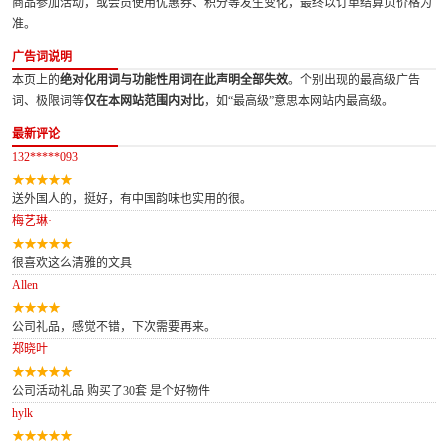
商品参加活动，或会员使用优惠券、积分等发生变化，最终以订单结算页价格为
准。
广告词说明
本页上的
绝对化用词与功能性用词在此声明全部失效
。个别出现的最高级广告
词、极限词等
仅在本网站范围内对比
，如“最高级”意思本网站内最高级。
最新评论
132*****093
送外国人的，挺好，有中国韵味也实用的很。
梅艺琳·
很喜欢这么清雅的文具
Allen
公司礼品，感觉不错，下次需要再来。
郑晓叶
公司活动礼品 购买了30套 是个好物件
hylk