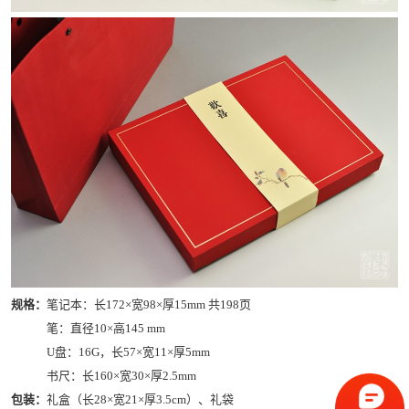
规格：
笔记本：长172×宽98×厚15mm 共198页
笔：直径10×高145 mm
U盘：16G，长57×宽11×厚5mm
书尺：长160×宽30×厚2.5mm
包装：
礼盒（长28×宽21×厚3.5cm）、礼袋