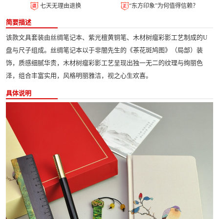
七天无理由退换
“东方印象”为何值得信赖？
简要描述
该款文具套装由丝绸笔记本、紫光檀黄铜笔、木材树瘤彩影工艺制成的U
盘与尺子组成。丝绸笔记本以于非闇先生的《茶花斑鸠图》（局部）装
饰，质感细腻华贵，木材树瘤彩影工艺呈现出独一无二的纹理与绚丽色
泽，组合丰富实用，风格明丽雅洁，视之心生欢喜。
具体说明