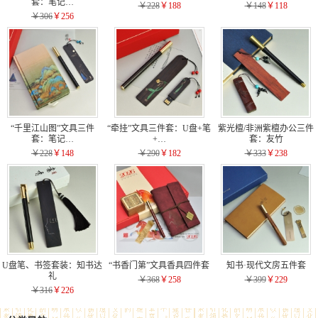
套：笔记…
￥228
￥188
￥148
￥118
￥306
￥256
“千里江山图”文具三件
“牵挂”文具三件套：U盘+笔
紫光檀/非洲紫檀办公三件
套：笔记…
+…
套：友竹
￥228
￥148
￥290
￥182
￥333
￥238
U盘笔、书签套装：知书达
“书香门第”文具香具四件套
知书·现代文房五件套
礼
￥368
￥258
￥399
￥229
￥316
￥226