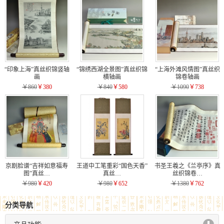
“印象上海”真丝织锦竖轴
“锦绣西湖全景图”真丝织锦
“上海外滩风情图”真丝织
画
横轴画
锦卷轴画
￥860
￥380
￥840
￥580
￥1090
￥738
京剧脸谱“吉祥如意福寿
王道中工笔重彩“国色天香”
书圣王羲之《兰亭序》真
图”真丝…
真丝…
丝织锦卷…
￥980
￥420
￥980
￥652
￥1380
￥762
分类导航