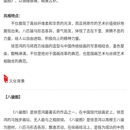
骏图》，以锦绫装裱，精美古朴。
风格特点：
不仅展现了真丝纤维柔和华贵的光泽，而且将原作的艺术价值很好地
展现出来。八匹骏马形态各异，豪气勃发，体现了志在千里、奔腾不息的
力量，给人以自由进取、积极向上的精神力量。
徐悲鸿的马将西方绘画的造型与中国传统绘画的写意相结合，墨色晕
染，酣畅淋漓，不仅是他对于国画改革的典范，也是国画艺术与丝绸艺术
相融合的典范。
【八骏图】
《八骏图》是徐悲鸿最著名的作品之一，在中国现代绘画史上，徐悲
鸿的马独步画坛，无人能与之相颉颃。《八骏图》是徐悲鸿以周穆王八骏
为题材，八匹马形态各异，飘逸灵动，在绘画技法上，是极为成功的中西