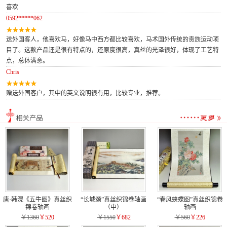
喜欢
0592*****062
送外国客人，他喜欢马，好像马中西方都比较喜欢，马术国外传统的贵族运动项
目了。这款产品还是很有特点的，还原度很高，真丝的光泽很好，体现了工艺特
点，总体满意。
Chris
赠送外国客户，其中的英文说明很有用，比较专业，推荐。
唐·韩滉《五牛图》真丝织
“长城颂”真丝织锦卷轴画
“春风蛱蝶图”真丝织锦卷
锦卷轴画
（中）
轴画
￥1360
￥520
￥1550
￥682
￥560
￥226