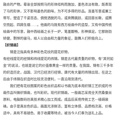
融合的产物。晕染全部按照马的形体结构而施加，墨色浓淡有致，既表现
了马的形体，又不影响墨色的韵味，为不可多得的珍品。泼墨写意或兼工
带写，塑造了千姿百态、倜傥洒脱的马，或奔腾跳跃、或回首长嘶，或腾
空而起、四蹄生烟……。他画的马既有西方绘画中的造型，又有中国传统
绘画中的写意，融中西绘画之长于一炉，笔墨酣畅，形神俱足。它那刚劲
矫健，剽悍的骏马，给人以自由和力量的象征，鼓舞人们积极向上。
【织锦画】
锦是泛指具有多种彩色花纹的提花织物，
有经线提花的经锦和纬线提花的纬锦。锦是古代最贵重的织物，有“其何如
金”的说法，也就是说它的价值像黄金一样的贵重。在我国，锦有三千多年
的织造历史，战国、汉代已经流行经锦，唐代有大量的纬锦出现，在这之
后由于纬锦在织造时比较灵活便利，一直沿用到清代。
我们把有花纹图案的彩色丝织品和以书画为底本用织锦工艺织成的书
画作品叫做织锦画，也叫彩织。现代织锦画，一般画芯采用全天然桑蚕丝
原料，电脑数码仿真技术精心加工而成。成品后采用传统工艺—绫绢装
裱。由于是真丝色织品，画面光泽鲜活，富有立体感、品质档次高、价格
适中，具有不易褪色、易于收藏等特点，被当今人们奉为送礼上品。