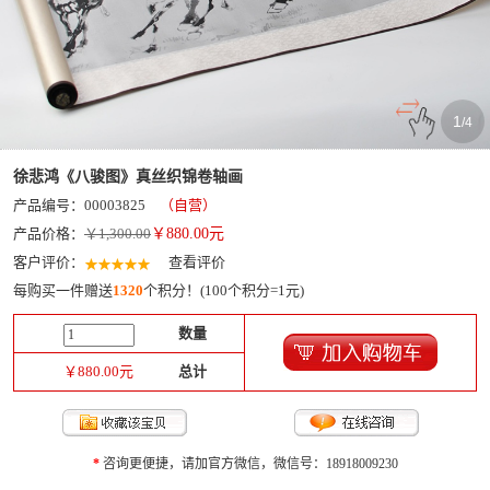
1
/
4
徐悲鸿《八骏图》真丝织锦卷轴画
产品编号：00003825
（自营）
产品价格：
￥1,300.00
￥
880.00
元
客户评价：
查看评价
每购买一件赠送
1320
个积分！(100个积分=1元)
数量
￥
880.00
元
总计
*
咨询更便捷，请加官方微信，微信号：18918009230