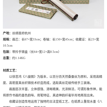
产地：
丝绸首府杭州
规格：
画芯：长67×宽33cm；卷轴：长150×宽45cm；收藏证：长23×宽
10.5cm
包装：
带拎手锦盒（长64×宽12×高8.5cm）
总重：
约1.14KG
材质工艺：
以徐悲鸿《八骏图》为版本，以百分百天然桑蚕丝为原料，采用高精
度、高密度真丝织锦技术织造而成，选取真丝花绫传统手工装裱。
画面层次丰富、立体感强、清晰精美、光泽鲜活，可谓形象传神，能
将原作书画的墨色韵味、用笔特征、真迹神韵纤毫毕肖地再现出来。
收藏证创造性地运用了独特的古法宣纸工艺，在纸质上重现水墨《八