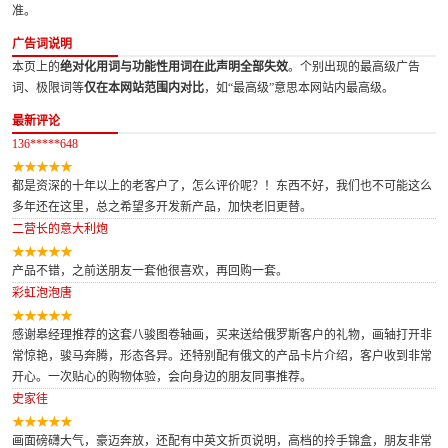
准。
广告词说明
本页上的
绝对化用词与功能性用词在此声明全部失效
。个别出现的最高级广告
词、极限词等
仅在本网站范围内对比
，如“最高级”意思本网站内最高级。
最新评论
136*****648
都是资深的十年以上的老客户了，怎么评价呢？！东西不好，我们也不可能这么
多年还在这里，总之希望多开发新产品，加快老旧更替。
二营长的意大利炮
产品不错，之前送朋友一套他很喜欢，再回购一套。
彩虹泡泡唐
感谢皋经理推荐的这套八骏图卷轴画，买来送给俄罗斯客户的礼物，画轴打开非
常惊艳，骏马奔腾，形态各异。还特别配有俄文的产品卡片介绍，客户收到非常
开心。一次贴心的购物体验，会向身边的朋友同事推荐。
史家徍
画面磅礴大气，豪迈奔放，还配有中英文折页说明，高档的拎手锦盒，朋友非常