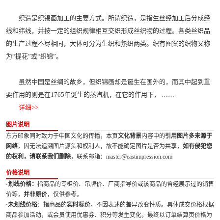
织造是织锦画加工的主要方式。所谓织造，是指生丝经加工后分成经
线和纬线，并按一定的组织规律相互交织形成丝织物的过程。各类丝织品
的生产过程不尽相同，大体可分为生织和熟织两类。织有图案的织物又称
为“提花”或“织锦”。
虽然中国是丝绸的故乡，但织锦画却是诞生在国外的，而其中起到重
要作用的则是在1765年诞生的蒸汽机，在它的作用下， ……
详细>>
图片说明
东方印象同时致力于中国文化的传播，本页
文化背景
内容中的
引用图片多来源于
网络
，因无法追溯图片源头和权利人，故不能确定图片是否为共享，
如有侵犯您
的权利，请联系我们删除
，联系邮箱：master@eastimpression.com
价格说明
·划线价格：
指商品的专柜价、吊牌价、厂商指导价或该商品的曾经展示过的销售
价等，
并非原价
，仅供参考。
·未划线价格
：指商品的
实时标价
，不因表述的差异改变性质。具体成交价格根据
商品参加活动，或会员使用优惠券、积分等发生变化，最终以订单结算页价格为