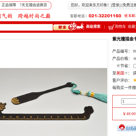
 正品保障 7天无理由退换货
您好，欢迎来东方印象！[
登录
] [
免费注
高级搜索
|
购物车
收藏
紫光檀描金
产品编号： 0
产品价格：
￥
※节省：
至
美国
：
客户评价：
每购买一件赠
￥
48.00