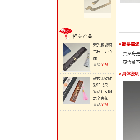
简要描述
紫光檀嵌铜
书尺：九色
赛龙舟
鹿
蕴含着
￥62
￥56
具体说明
酸枝木镂雕
彩印书尺：
簪花仕女图
之辛夷花
￥45
￥36