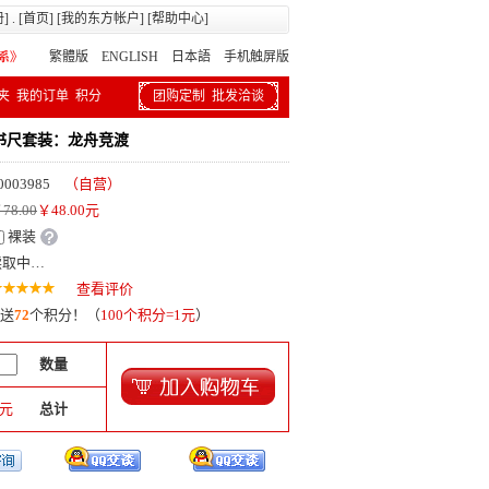
册
] . [
首页
] [
我的东方帐户
] [
帮助中心
]
繁體版
ENGLISH 日本語
手机触屏版
夹
我的订单
积分
团购定制
批发洽谈
书尺套装：龙舟竞渡
0003985
（自营）
78.00
￥
48.00
元
裸装
读取中…
查看评价
送
72
个积分！（
100个积分=1元
）
数量
元
总计