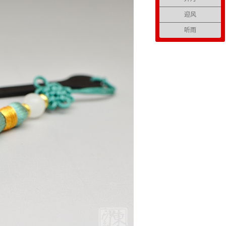
迎风
听雨