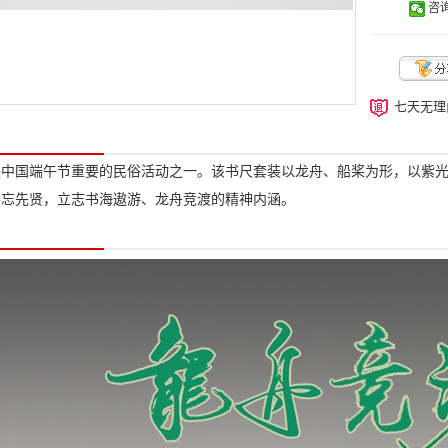
咨询
七天无理
是中国端午节重要的民俗活动之一。该书尺套装以龙舟、船桨为形，以紫
不忘先贤，立志书海遨游、龙舟竞渡的精神内涵。