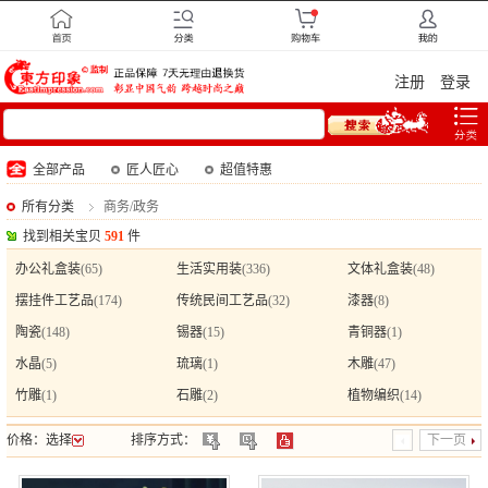
注册
登录
全部产品
匠人匠心
超值特惠
所有分类
商务/政务
找到相关宝贝
591
件
办公礼盒装
(65)
生活实用装
(336)
文体礼盒装
(48)
摆挂件工艺品
(174)
传统民间工艺品
(32)
漆器
(8)
陶瓷
(148)
锡器
(15)
青铜器
(1)
水晶
(5)
琉璃
(1)
木雕
(47)
竹雕
(1)
石雕
(2)
植物编织
(14)
价格：
选择
排序方式：
下一页