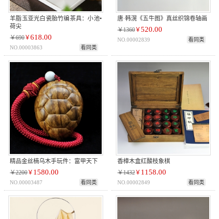
羊脂玉亚光白瓷胎竹编茶具：小池•
唐·韩滉《五牛图》真丝织锦卷轴画
荷尖
520.00
￥1360
￥
618.00
￥690
￥
NO.00002839
看同类
NO.00003863
看同类
精品金丝楠乌木手玩件：富甲天下
香樟木盒红酸枝象棋
1580.00
1158.00
￥2200
￥
￥1432
￥
NO.00003487
看同类
NO.00002849
看同类