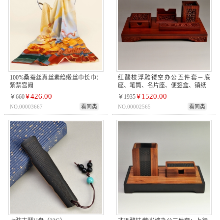
100%桑蚕丝真丝素绉缎丝巾长巾：
红酸枝浮雕镂空办公五件套－底
紫禁宫阙
座、笔筒、名片座、便签盒、镇纸
426.00
1520.00
￥660
￥
￥1935
￥
NO.00003667
看同类
NO.00002565
看同类