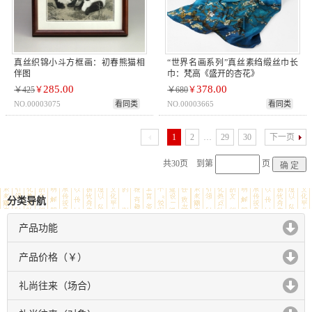
真丝织锦小斗方框画：初春熊猫相
“世界名画系列”真丝素绉缎丝巾长
伴图
巾：梵高《盛开的杏花》
285.00
378.00
￥425
￥
￥680
￥
NO.00003075
看同类
NO.00003665
看同类
1
2
…
29
30
下一页
共30页 到第
页
分类导航
产品功能
click to expand contents
产品价格（￥）
click to expand contents
礼尚往来（场合）
click to expand contents