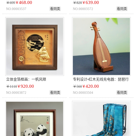
468.00
639.00
￥699
￥
￥820
￥
NO.00003537
看同类
NO.00003572
看同类
立体金箔框画：一帆风顺
专利设计•红木无线充电器：琵琶行
920.00
420.00
￥1110
￥
￥560
￥
NO.00003872
看同类
NO.00003504
看同类