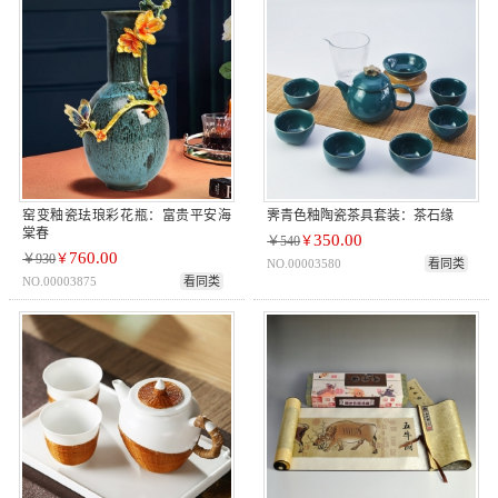
窑变釉瓷珐琅彩花瓶：富贵平安海
霁青色釉陶瓷茶具套装：茶石缘
棠春
350.00
￥540
￥
760.00
￥930
￥
NO.00003580
看同类
NO.00003875
看同类