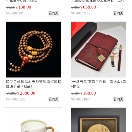
七弦古琴U盘（32G）
非洲酸枝/紫光檀办公三件套：上行
138.00
638.00
￥216
￥
￥860
￥
NO.00002913
看同类
NO.00003149
看同类
精品金丝楠乌木天然蜜蜡南红玛瑙
“一马当先”文具三件套：笔记本+笔
佛珠手串（孤品）
+优盘
2880.00
168.00
￥3800
￥
￥198
￥
NO.00003525
看同类
NO.00004037
看同类