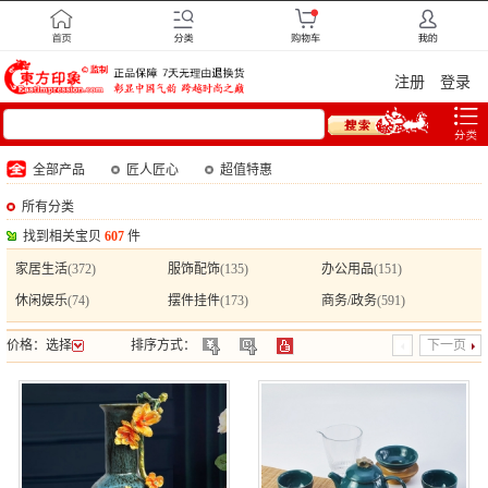
注册
登录
全部产品
匠人匠心
超值特惠
所有分类
找到相关宝贝
607
件
家居生活
(372)
服饰配饰
(135)
办公用品
(151)
休闲娱乐
(74)
摆件挂件
(173)
商务/政务
(591)
价格：
选择
排序方式：
下一页