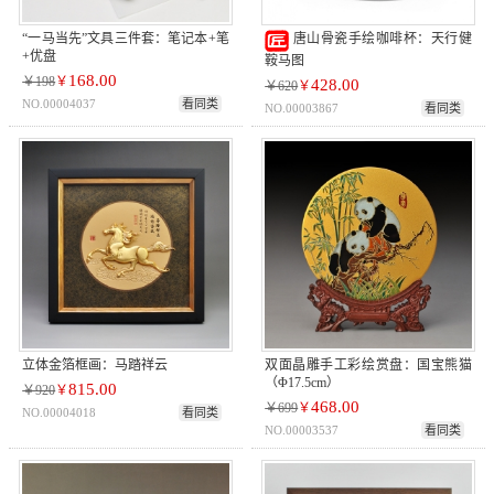
“一马当先”文具三件套：笔记本+笔
唐山骨瓷手绘咖啡杯：天行健
+优盘
鞍马图
168.00
￥198
￥
428.00
￥620
￥
NO.00004037
看同类
NO.00003867
看同类
立体金箔框画：马踏祥云
双面晶雕手工彩绘赏盘：国宝熊猫
（Φ17.5cm）
815.00
￥920
￥
468.00
￥699
￥
NO.00004018
看同类
NO.00003537
看同类