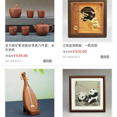
宜兴原矿紫泥紫砂茶具六件套：长
立体金箔框画：一帆风顺
乐未央
920.00
￥1110
￥
639.00
￥820
￥
NO.00003872
看同类
NO.00003572
看同类