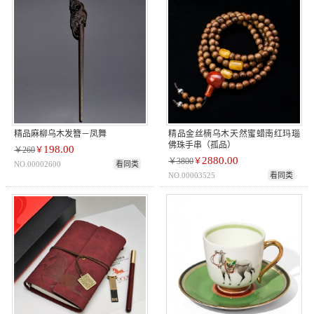
精品麻柳乌木发簪－凤舞
精品金丝楠乌木天然蜜蜡南红玛瑙
佛珠手串（孤品）
198.00
￥260
￥
2880.00
￥3800
￥
NO.00002600
看同类
NO.00003525
看同类