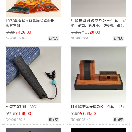
100%桑蚕丝真丝素绉缎丝巾长巾：
红酸枝浮雕镂空办公五件套－底
紫禁宫阙
座、笔筒、名片座、便签盒、镇纸
426.00
1520.00
￥660
￥
￥1935
￥
NO.00003667
看同类
NO.00002565
看同类
七弦古琴U盘（32G）
非洲酸枝/紫光檀办公三件套：上行
138.00
638.00
￥216
￥
￥860
￥
NO.00002913
看同类
NO.00003149
看同类