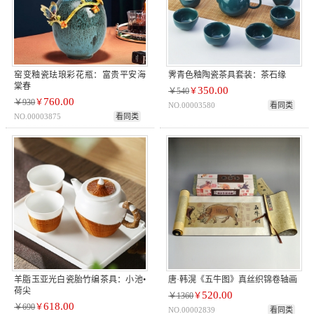
窑变釉瓷珐琅彩花瓶：富贵平安海
霁青色釉陶瓷茶具套装：茶石缘
棠春
350.00
￥540
￥
760.00
￥930
￥
NO.00003580
看同类
NO.00003875
看同类
羊脂玉亚光白瓷胎竹编茶具：小池•
唐·韩滉《五牛图》真丝织锦卷轴画
荷尖
520.00
￥1360
￥
618.00
￥690
￥
NO.00002839
看同类