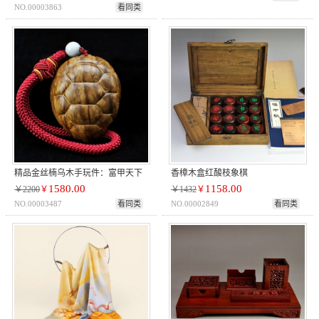
NO.00003863
看同类
精品金丝楠乌木手玩件：富甲天下
香樟木盒红酸枝象棋
1580.00
1158.00
￥2200
￥
￥1432
￥
NO.00003487
看同类
NO.00002849
看同类