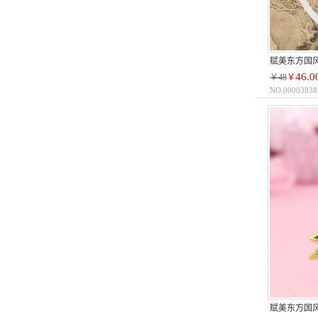
赋美东方国
46.0
￥48
￥
NO.00003838
赋美东方国