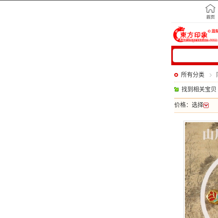
所有分类
找到相关宝贝
价格：
选择