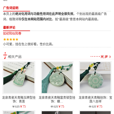
广告词说明
本页上的
绝对化用词与功能性用词在此声明全部失效
。个别出现的最高级广告
词、极限词等
仅在本网站范围内对比
，如“最高级”意思本网站内最高级。
最新评论
如初阳似阳春
小可爱，挂在包上很好看，性价比高。
龙泉青瓷天青釉玉牌型挂
龙泉青瓷天青釉富贵锁型挂
龙泉青瓷天青釉挂饰：宝
饰：青莲
饰：蝶…
莲八吉祥
￥125
￥75
￥125
￥75
￥125
￥75