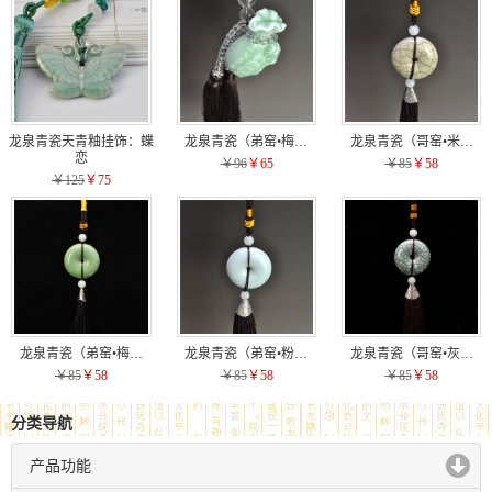
龙泉青瓷天青釉挂饰：蝶
龙泉青瓷（弟窑•梅…
龙泉青瓷（哥窑•米…
恋
￥96
￥65
￥85
￥58
￥125
￥75
龙泉青瓷（弟窑•梅…
龙泉青瓷（弟窑•粉…
龙泉青瓷（哥窑•灰…
￥85
￥58
￥85
￥58
￥85
￥58
分类导航
产品功能
click to expand contents