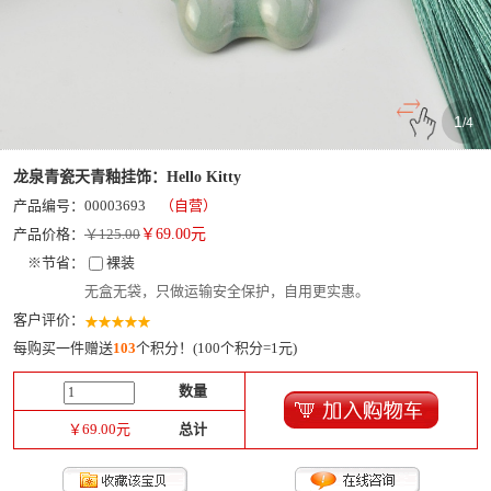
1
/
4
龙泉青瓷天青釉挂饰：Hello Kitty
产品编号：00003693
（自营）
产品价格：
￥125.00
￥
69.00
元
※节省：
裸装
无盒无袋，只做运输安全保护，自用更实惠。
客户评价：
每购买一件赠送
103
个积分！(100个积分=1元)
数量
￥
69.00
元
总计