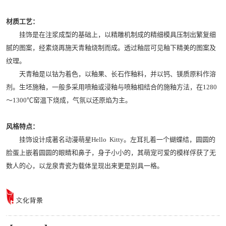
材质工艺：
挂饰是在注浆成型的基础上，以精雕机制成的精细模具压制出繁复细
腻的图案，经素烧再施天青釉烧制而成。透过釉层可见釉下精美的图案及
纹理。
天青釉是以钴为着色，以釉果、长石作釉料，并以钙、镁质原料作溶
剂。生坯施釉，一般多采用喷釉或浸釉与喷釉相结合的施釉方法，在1280
～1300℃窑温下烧成，气氛以还原焰为主。
风格特点：
挂饰设计成著名动漫萌星Hello Kitty。左耳扎着一个蝴蝶结，圆圆的
脸蛋上嵌着圆圆的眼睛和鼻子，身子小小的，其萌宠可爱的模样俘获了无
数人的心，以龙泉青瓷为载体呈现出来更是别具一格。