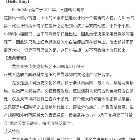
【Hello Kitty】
Hello Kitty诞生于1974年，三丽鸥公司预
定推出一款小钱包，上面的图案希望能设计出一个崭新的人物。而Kitty的
第一代设计师清水侑子在设计之初想到小孩子喜欢的动物，不外乎小熊、
小狗和小猫而已，由于前两者早已推出过，因此她便决定采用最喜欢的猫
咪了，因此这只系上红色蝴蝶结的小白猫便出现在钱包上。信太郎并不是
很喜欢它，但是不可思议的是，这只小猫却一发不可收拾地流行起来。
【龙泉青瓷】
龙泉青瓷传统烧制技艺于2009年9月30日
正式入选联合国教科文组织的世界非物质文化遗产保护名录。
龙泉是浙江省历史文化名城，位于浙江西南部，与江西、福建两省接
壤，以出产青瓷著称。文物普查发现，这里烧制青瓷的古代窑址有五百多
处，仅龙泉市境内就有三百六十多处，这个庞大的瓷窑体系史称龙泉窑。
龙泉窑是中国陶瓷史上烧制年代最长、窑址分布最广、产品质量最高、生
产规模和外销范围最大的青瓷名窑。翟翕武在1959年5月于龙泉瓷厂时赞
叹“雨过天青云破处，梅子流酸泛绿时”。
艺术特色
龙泉青瓷传统上分“哥窑”与“弟窑”。哥、弟窑之说来自明人记载：“宋