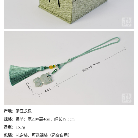
产地：
浙江龙泉
规格：
吊坠：宽2.8×高4cm，绳长19.5cm
净重：
15.7g
包装：
礼盒装、可选裸装（适合自用）