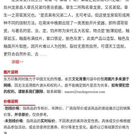
处州龙泉县人章氏兄弟均善治瓷器。章生二所陶名章龙泉，又名弟窑。章
生一之哥窑其兄也。”是否真有兄弟二人，无可考证。但这使龙泉窑形成两
种不同的烧制方法。在南宋中晚期出现了一类黑胎开片瓷器，即所谓哥窑
瓷，与著名的官、汝、定、钧并称为宋代五大名窑，特点是"胎薄如纸，釉
厚如玉，釉面布满纹片，紫口铁足，胎色灰黑"。此类产品以造型、釉色及
釉面开片取胜，因开片难以人为控制，裂纹无意而自然，可谓天工造就，
更符合自然朴实、古 ……
详细>>
图片说明
东方印象同时致力于中国文化的传播，本页
文化背景
内容中的
引用图片多来源于
网络
，因无法追溯图片源头和权利人，故不能确定图片是否为共享，
如有侵犯您
的权利，请联系我们删除
，联系邮箱：master@eastimpression.com
价格说明
·划线价格：
指商品的专柜价、吊牌价、厂商指导价或该商品的曾经展示过的销售
价等，
并非原价
，仅供参考。
·未划线价格
：指商品的
实时标价
，不因表述的差异改变性质。具体成交价格根据
商品参加活动，或会员使用优惠券、积分等发生变化，最终以订单结算页价格为
准。