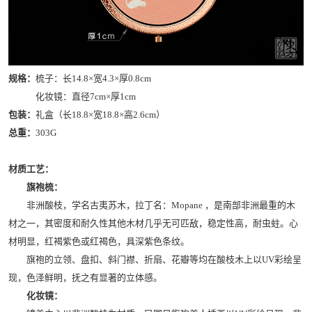
规格：
梳子：长14.8×宽4.3×厚0.8cm
化妆镜：直径7cm×厚1cm
包装：
礼盒（长18.8×宽18.8×高2.6cm）
总重：
303G
材质工艺：
旗袍梳：
非洲酸枝，学名古夷苏木，拉丁名：Mopane ，是南部非洲最重的木
材之一，其密度和耐久性其他木材几乎无可匹敌，稳定性高，耐虫蛀。心
材明显，红褐紫色或红褐色，具深紫色条纹。
旗袍的立领、盘扣、斜门襟、折扇、花瓣等均在酸枝木上以UV彩绘呈
现，色泽鲜明，抚之有显著的立体感。
化妆镜：