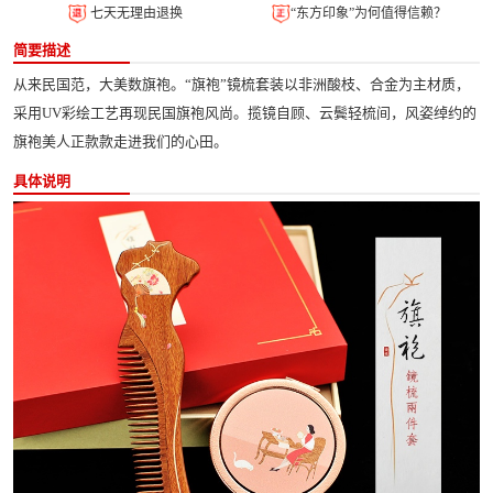
七天无理由退换
“东方印象”为何值得信赖？
简要描述
从来民国范，大美数旗袍。“旗袍”镜梳套装以非洲酸枝、合金为主材质，
采用UV彩绘工艺再现民国旗袍风尚。揽镜自顾、云鬓轻梳间，风姿绰约的
旗袍美人正款款走进我们的心田。
具体说明