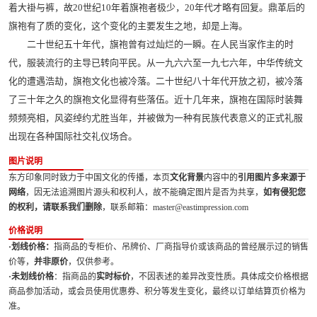
着大褂与裤，故20世纪10年着旗袍者极少，20年代才略有回复。鼎革后的
旗袍有了质的变化，这个变化的主要发生之地，却是上海。
二十世纪五十年代，旗袍曾有过灿烂的一瞬。在人民当家作主的时
代，服装流行的主导已转向平民。从一九六六至一九七六年，中华传统文
化的遭遇浩劫，旗袍文化也被冷落。二十世纪八十年代开放之初，被冷落
了三十年之久的旗袍文化显得有些落伍。近十几年来，旗袍在国际时装舞
频频亮相，风姿绰约尤胜当年，并被做为一种有民族代表意义的正式礼服
出现在各种国际社交礼仪场合。
图片说明
东方印象同时致力于中国文化的传播，本页
文化背景
内容中的
引用图片多来源于
网络
，因无法追溯图片源头和权利人，故不能确定图片是否为共享，
如有侵犯您
的权利，请联系我们删除
，联系邮箱：master@eastimpression.com
价格说明
·划线价格：
指商品的专柜价、吊牌价、厂商指导价或该商品的曾经展示过的销售
价等，
并非原价
，仅供参考。
·未划线价格
：指商品的
实时标价
，不因表述的差异改变性质。具体成交价格根据
商品参加活动，或会员使用优惠券、积分等发生变化，最终以订单结算页价格为
准。