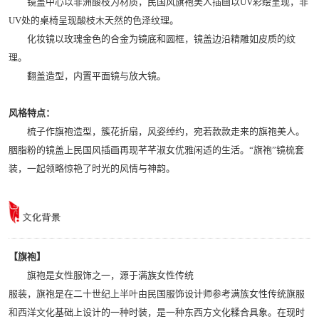
镜盖中心以非洲酸枝为材质，民国风旗袍美人插画以UV彩绘呈现，非
UV处的桌椅呈现酸枝木天然的色泽纹理。
化妆镜以玫瑰金色的合金为镜底和圆框，镜盖边沿精雕如皮质的纹
理。
翻盖造型，内置平面镜与放大镜。
风格特点：
梳子作旗袍造型，簇花折扇，风姿绰约，宛若款款走来的旗袍美人。
胭脂粉的镜盖上民国风插画再现芊芊淑女优雅闲适的生活。“旗袍”镜梳套
装，一起领略惊艳了时光的风情与神韵。
【旗袍】
旗袍是女性服饰之一，源于满族女性传统
服装，旗袍是在二十世纪上半叶由民国服饰设计师参考满族女性传统旗服
和西洋文化基础上设计的一种时装，是一种东西方文化糅合具象。在现时