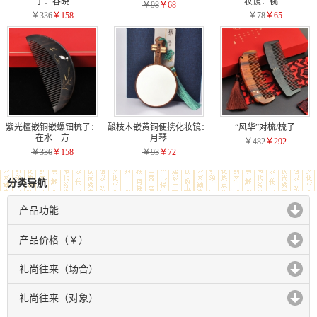
子：春晓
妆镜：桃…
￥98
￥68
￥336
￥158
￥78
￥65
紫光檀嵌铜嵌螺钿梳子：
酸枝木嵌黄铜便携化妆镜：
“风华”对梳/梳子
在水一方
月琴
￥482
￥292
￥336
￥158
￥93
￥72
分类导航
产品功能
click to expand contents
产品价格（￥）
click to expand contents
礼尚往来（场合）
click to expand contents
礼尚往来（对象）
click to expand contents