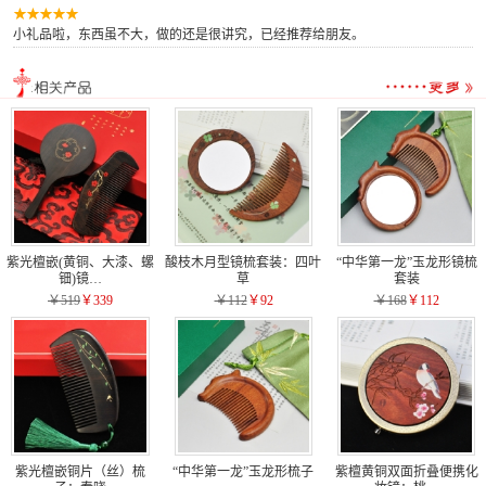
小礼品啦，东西虽不大，做的还是很讲究，已经推荐给朋友。
紫光檀嵌(黄铜、大漆、螺
酸枝木月型镜梳套装：四叶
“中华第一龙”玉龙形镜梳
钿)镜…
草
套装
￥519
￥339
￥112
￥92
￥168
￥112
紫光檀嵌铜片（丝）梳
“中华第一龙”玉龙形梳子
紫檀黄铜双面折叠便携化