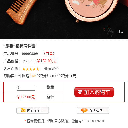
1
/
4
“旗袍”镜梳两件套
产品编号：00003809
（自营）
产品价格：
￥233.00
￥
152.00
元
客户评价：
查看评价
每购买一件赠送
228
个积分！(100个积分=1元)
数量
￥
152.00
元
总计
*
咨询更便捷，请加官方微信，微信号：18918009230