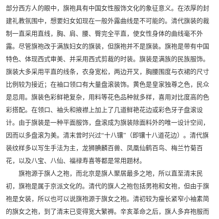
部分西方人的眼中，旗袍具有中国女性服饰文化的象征意义。在浓厚的封
建礼教氛围中，想要妇女如现在一般外露曲线是不可能的。清代旗装的裁
制一直采用直线，胸、肩、腰、臀完全平直，使女性身体的曲线毫不外
露。尽管旗袍改于满族妇女的旗装，但旗袍并不是旗装。旗袍是带有中国
特色、体现西式审美、并采用西式剪裁的时装。旗装是满族的民族服饰。
旗装大多采用平直的线条，衣身宽松，两边开叉，胸腰围度与衣裙的尺寸
比例较为接近；在袖口领口有大量盘滚装饰。黄色是皇家独尊之色，民众
是忌用。旗装色彩鲜艳复杂，用料等花色品种就多样，喜用对比度高的色
彩搭配。在领口、袖头和掖襟上加上了几道鲜艳花边或彩色牙子盘滚设
计。由于旗装是一种平面服饰，盘滚成为旗装除面料外的唯一设计空间，
因而以多盘滚为美。清末曾时兴过“十八镶”（即镶十八道花边）。清代旗
装纹样多以写生手法为主，龙狮腆麟百兽、凤凰仙鹤百鸟、梅兰竹菊百
花，以及八宝、八仙、福禄寿喜等都是常用题材。
旗袍源于旗人之袍，而北京是旗人聚居最多之地，所以直至清末民
初，旗袍是属于京派文化的。清代的旗人之袍包括男袍和女袍，但由于旗
袍是女装，所以也可以说旗袍源于旗女之袍。清初较为瘦长紧窄小袖素简
的旗女之袍，到了清末已变得宽大繁褥。辛亥革命之后，旗人多弃袍服而