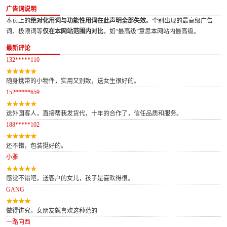
广告词说明
本页上的
绝对化用词与功能性用词在此声明全部失效
。个别出现的最高级广告
词、极限词等
仅在本网站范围内对比
，如“最高级”意思本网站内最高级。
最新评论
132*****110
随身携带的小物件，实用又别致，送女生很好的。
152*****659
送外国客人，直接帮我发货代，十年的合作了，信任品质和服务。
188*****102
还不错，包装挺好的。
小雅
感觉不错吧，送客户的女儿，孩子是喜欢得很。
GANG
做得讲究，女朋友就喜欢这种范的
一路向西