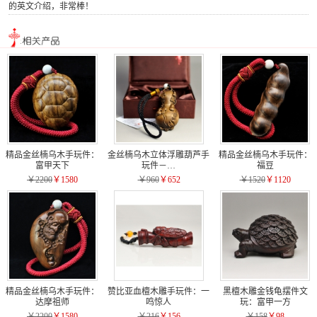
的英文介绍，非常棒！
精品金丝楠乌木手玩件：
金丝楠乌木立体浮雕葫芦手
精品金丝楠乌木手玩件：
富甲天下
玩件－…
福豆
￥2200
￥1580
￥960
￥652
￥1520
￥1120
精品金丝楠乌木手玩件：
赞比亚血檀木雕手玩件：一
黑檀木雕金钱龟摆件文
达摩祖师
鸣惊人
玩：富甲一方
￥2200
￥1580
￥216
￥156
￥158
￥98