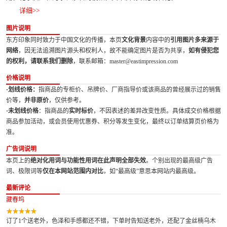
详细>>
图片说明
东方印象同时致力于中国文化的传播，本页
文化背景
内容中的
引用图片多来源于
网络
，因无法追溯图片源头和权利人，故不能确定图片是否为共享，
如有侵犯您
的权利，请联系我们删除
，联系邮箱：master@eastimpression.com
价格说明
·划线价格：
指商品的专柜价、吊牌价、厂商指导价或该商品的曾经展示过的销售
价等，
并非原价
，仅供参考。
·未划线价格
：指商品的
实时标价
，不因表述的差异改变性质。具体成交价格根据
商品参加活动，或会员使用优惠券、积分等发生变化，最终以订单结算页价格为
准。
广告词说明
本页上的
绝对化用词与功能性用词在此声明全部失效
。个别出现的最高级广告
词、极限词等
仅在本网站范围内对比
，如“最高级”意思本网站内最高级。
最新评论
藏春坞
订了1个送老外，色泽和手感都还不错，下单时告知送老外，还配了金丝楠乌木