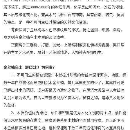
质环境下，经过3000-5000年的物理作用，化学反应和河水、沙石的侵蚀，
其木质或碳化或石化，兼具木的古雅和石的神韵，具有耐潮、防虫、抗腐
的特点，是一种不可再生极其稀缺的天然文化资源。
背面
保留了金丝楠乌木色泽和纹理的原状，抚之温润、细腻、柔滑，
嗅之则有金丝楠乌木本生的淡淡清香。
正面
纯手工雕刻、打磨、抛光、上蜡精制成弥勒佛袒胸露腹、笑口常
开的主要艺术形象，雕刻工艺细腻精湛，人物神态栩栩如生。
金丝楠乌木（阴沉木）为何贵？
1、不可再生的稀缺资源：本就极其珍稀的金丝楠深埋河床、地底，经
数千年自然物化而形成阴沉木金丝楠，其几率就更加的少了，其属性可说
已超出林木的范畴，成为凝聚天地造化之物了。在阴沉木类型中以金丝楠
阴沉木最为珍贵，自古以来就被视为名贵木材，稀有之物，是尊贵及地位
的象征。
2、木质价值优秀卓绝：油性和密度是优秀木材关键的两个点，油性能
保证木材极高的存世度，密度则关系到木材的坚固耐用程度。真正的阴沉
木金丝楠多出自巴蜀之地，这种深埋地下数千年而造化神奇的木宝具有独