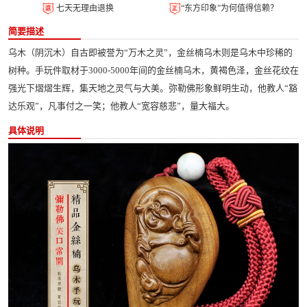
七天无理由退换
“东方印象”为何值得信赖？
简要描述
乌木（阴沉木）自古即被誉为“万木之灵”，金丝楠乌木则是乌木中珍稀的
树种。手玩件取材于3000-5000年间的金丝楠乌木，黄褐色泽，金丝花纹在
强光下熠熠生辉，集天地之灵气与大美。弥勒佛形象鲜明生动，他教人“豁
达乐观”，凡事付之一笑；他教人“宽容慈悲”，量大福大。
具体说明