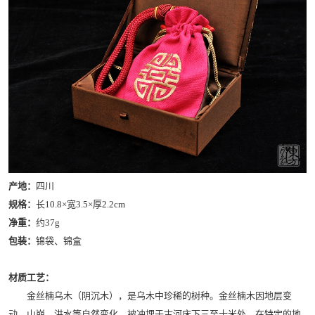
产地：
四川
规格：
长10.8×宽3.5×厚2.2cm
净重：
约37g
包装：
锦袋、锦盒
材质工艺：
金丝楠乌木（阴沉木），是乌木中珍稀的树种。金丝楠木因地层变
动，山崩，洪水等自然变化，被冲埋于古河床下三至十米处。在特定的地