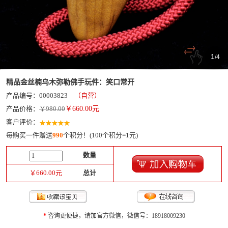
1
/
4
精品金丝楠乌木弥勒佛手玩件：笑口常开
产品编号：00003823
（自营）
产品价格：
￥980.00
￥
660.00
元
客户评价：
每购买一件赠送
990
个积分！(100个积分=1元)
数量
￥
660.00
元
总计
*
咨询更便捷，请加官方微信，微信号：18918009230