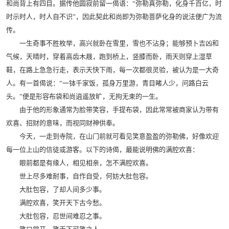
和尚背上有四目。据传他圆寂前留一偈语：“弥勒真弥勒，化身千百亿，时
时示时人，时人自不识”，因此契此和尚即为弥勒菩萨化身的说法便广为流
传。
一生奇事不胜枚举，高兴就卧在雪里，雪也不沾身；能够预卜吉凶和
气候，天晴时，穿着高齿木屐，跑到桥上，竖膝而卧，雨天则穿上湿草
鞋，在路上急急行走，表示天快下雨，每一次都很灵验，被认为是一大奇
人。有一首偈说：“一钵千家饭，孤身万里游，青目睹人少，问路白云
头。”便是形容布袋和尚逍遥放旷，无拘无束的一生。
由于他的形象通常为脸带笑容，手提布袋，因此常常被商家认为带有
欢喜、招财的意味，而视同财神供奉。
今天，一走到寺院，在山门前就可看见笑意盈盈的弥勒佛，好像欢迎
每一位上山的信徒或游客。以下的诗偈，最能说明佛的满腔欢喜：
眼前都是有缘人，相见相亲，怎不满腔欢喜。
世上尽多难耐事，自作自受，何妨大肚包容。
大肚包容，了却人间多少事。
满腔欢喜，笑开天下古今愁。
大肚包容，忍世间难忍之事。