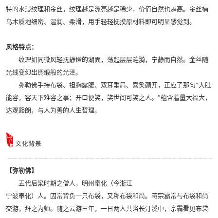
特的水浸纹理和金丝，纹理越是漂亮越是稀少，价值自然也越高。金丝楠
乌木质地细密、温润、柔滑，用手轻轻抚摸原材料即可明显感觉到。
风格特点：
纹理如同微风轻抚静谧的湖面，荡起层层涟漪，宁静而自然。金丝随
光线变幻出绸缎般的光泽。
弥勒佛手持布袋、袒胸露腹、双耳垂肩、喜笑颜开，正应了那句“大肚
能容，容天下难容之事；开口便笑，笑世间可笑之人。”蕴含着量大福大，
达观豁朗，与人为善的人生哲理。
【弥勒佛】
五代后梁时期之僧人，明州奉化（今浙江
宁波奉化）人。因常背负一只布袋，又称布袋和尚。蒋宗霸常与布袋和尚
交游，拜之为师。随之云游三年，一日两人共浴长汀溪中，宗霸看见布袋