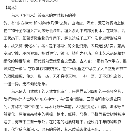
笑口常开，笑天下可笑之人。
【乌木】
乌木（阴沉木）兼备木的古雅和石的神
韵，有“东方神木”和“植物木乃伊”之称。由地震、洪水、泥石流将地上植
物生物等全部埋入古河床等低洼处。埋入淤泥中的部分树木，在缺氧、高
压状态下，细菌等微生物的作用下，经长达成千上万年炭化过程形成乌
木，故又称“炭化木”。乌木是不可再生的文化资源，因其无比珍贵，兼具
安魂定魄、驱凶避邪、招财进宝、镇宅、镇店之神功，乌木艺术品是精妙
绝伦的稀世珍宝，历代皆为贡献皇宫之贡品，古人言：“家有乌木半方，胜
过财宝一箱”。它以其独特的方式，在生死历程之中承受了大自然鬼斧神工
的精雕细琢，使之一形一态，无不穷揽天物，一神一奇，无不幻化玄妙，
一怪一异，无不倾绝想象。
乌木是大自然赋予的天然文化遗产，是世界认识四川的一张金名片，
故杯海内外人士称为“东方神木”，与“国宝”熊猫、三星堆和金沙遗址同
列，并称为“蜀中四宝”。乌木乃数千年前，因地层变动，山崩，洪水等自
然变化，原始古森林中的香樟，楠木，红椿，马桑，马柳等名贵树种被冲
埋于古河床下三至十米处，在特定的地质环境下，经过几千年的物理作
用，化学反应和河水、沙石的侵蚀，其木质或碳化或石化， ……