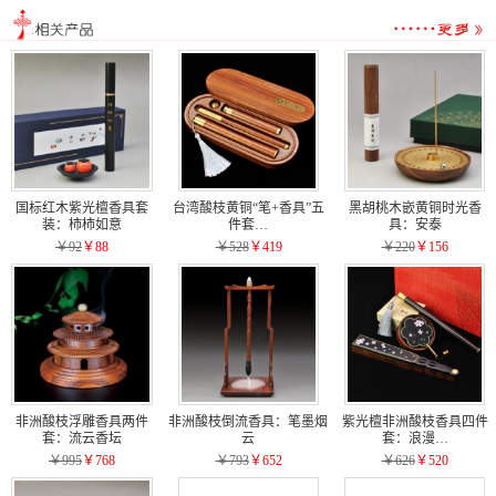
国标红木紫光檀香具套
台湾酸枝黄铜“笔+香具”五
黑胡桃木嵌黄铜时光香
装：柿柿如意
件套…
具：安泰
￥92
￥88
￥528
￥419
￥220
￥156
非洲酸枝浮雕香具两件
非洲酸枝倒流香具：笔墨烟
紫光檀非洲酸枝香具四件
套：流云香坛
云
套：浪漫…
￥995
￥768
￥793
￥652
￥626
￥520