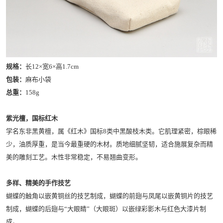
规格：
长12×宽6×高1.7cm
包装：
麻布小袋
总重：
158g
紫光檀，国标红木
学名东非黑黄檀，属《红木》国标8类中黑酸枝木类。它肌理紧密，棕眼稀
少，油质厚重，是当今最重硬的木材。质地细腻坚韧，适合施展复杂而精
美的雕刻工艺。木性非常稳定，不易翘曲变形。
多样、精美的手作技艺
蝴蝶的触角以嵌黄铜丝的技艺制成，蝴蝶的前翅与凤尾以嵌黄铜片的技艺
制成，蝴蝶的后翅与“大眼睛”（大眼斑）以嵌绿彩影木与红色大漆片制
成。