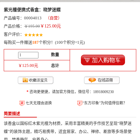
紫光檀便携式香盒：晓梦迷蝶
产品编号：00004013
（自营）
产品价格：
￥195.00
￥
125.00
元
客户评价：
每购买一件赠送
187
个积分！(100个积分=1元)
数量
￥
125.00
元
总计
*
咨询更便捷，请加官方微信，微信号：18918009230
七天无理由退换
“东方印象”为何值得信赖？
简要描述
该香盒以国标红木紫光檀为材质，采用丰富精美的手作技艺呈现“晓梦迷
蝶”的装饰主题，精巧易携带，适宜居家、办公、禅修、差旅等多场景使
用，焚香静气，安养身心。