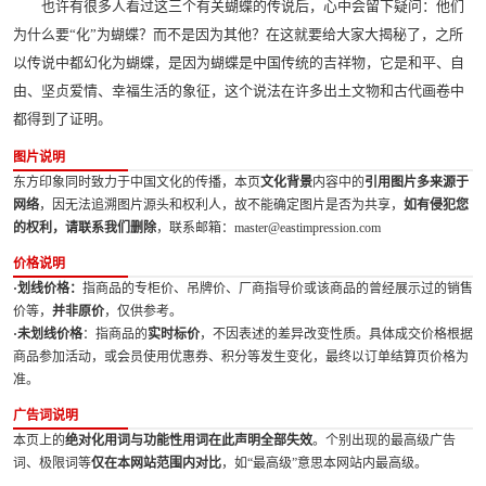
也许有很多人看过这三个有关蝴蝶的传说后，心中会留下疑问：他们
为什么要“化”为蝴蝶？而不是因为其他？在这就要给大家大揭秘了，之所
以传说中都幻化为蝴蝶，是因为蝴蝶是中国传统的吉祥物，它是和平、自
由、坚贞爱情、幸福生活的象征，这个说法在许多出土文物和古代画卷中
都得到了证明。
图片说明
东方印象同时致力于中国文化的传播，本页
文化背景
内容中的
引用图片多来源于
网络
，因无法追溯图片源头和权利人，故不能确定图片是否为共享，
如有侵犯您
的权利，请联系我们删除
，联系邮箱：master@eastimpression.com
价格说明
·划线价格：
指商品的专柜价、吊牌价、厂商指导价或该商品的曾经展示过的销售
价等，
并非原价
，仅供参考。
·未划线价格
：指商品的
实时标价
，不因表述的差异改变性质。具体成交价格根据
商品参加活动，或会员使用优惠券、积分等发生变化，最终以订单结算页价格为
准。
广告词说明
本页上的
绝对化用词与功能性用词在此声明全部失效
。个别出现的最高级广告
词、极限词等
仅在本网站范围内对比
，如“最高级”意思本网站内最高级。