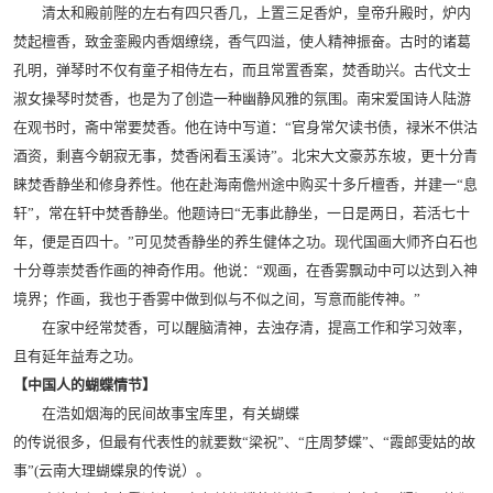
清太和殿前陛的左右有四只香几，上置三足香炉，皇帝升殿时，炉内
焚起檀香，致金銮殿内香烟缭绕，香气四溢，使人精神振奋。古时的诸葛
孔明，弹琴时不仅有童子相侍左右，而且常置香案，焚香助兴。古代文士
淑女操琴时焚香，也是为了创造一种幽静风雅的氛围。南宋爱国诗人陆游
在观书时，斋中常要焚香。他在诗中写道：“官身常欠读书债，禄米不供沽
酒资，剩喜今朝寂无事，焚香闲看玉溪诗”。北宋大文豪苏东坡，更十分青
睐焚香静坐和修身养性。他在赴海南儋州途中购买十多斤檀香，并建一“息
轩”，常在轩中焚香静坐。他题诗曰“无事此静坐，一日是两日，若活七十
年，便是百四十。”可见焚香静坐的养生健体之功。现代国画大师齐白石也
十分尊崇焚香作画的神奇作用。他说：“观画，在香雾飘动中可以达到入神
境界；作画，我也于香雾中做到似与不似之间，写意而能传神。”
在家中经常焚香，可以醒脑清神，去浊存清，提高工作和学习效率，
且有延年益寿之功。
【中国人的蝴蝶情节】
在浩如烟海的民间故事宝库里，有关蝴蝶
的传说很多，但最有代表性的就要数“梁祝”、“庄周梦蝶”、“霞郎雯姑的故
事”(云南大理蝴蝶泉的传说）。