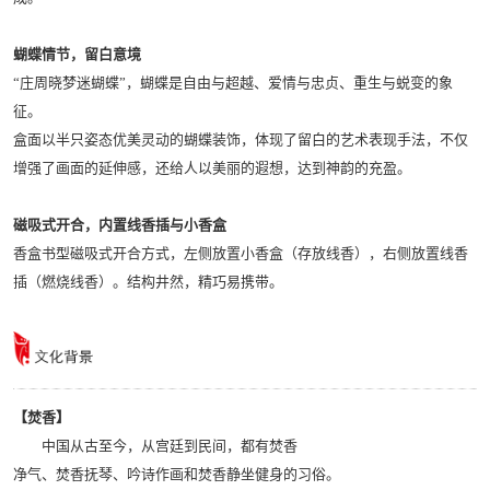
蝴蝶情节，留白意境
“庄周晓梦迷蝴蝶”，蝴蝶是自由与超越、爱情与忠贞、重生与蜕变的象
征。
盒面以半只姿态优美灵动的蝴蝶装饰，体现了留白的艺术表现手法，不仅
增强了画面的延伸感，还给人以美丽的遐想，达到神韵的充盈。
磁吸式开合，内置线香插与小香盒
香盒书型磁吸式开合方式，左侧放置小香盒（存放线香），右侧放置线香
插（燃烧线香）。结构井然，精巧易携带。
【焚香】
中国从古至今，从宫廷到民间，都有焚香
净气、焚香抚琴、吟诗作画和焚香静坐健身的习俗。