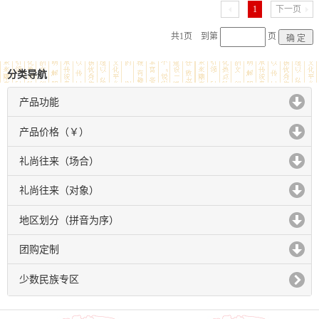
1
下一页
共1页 到第
页
分类导航
产品功能
click to expand contents
产品价格（￥）
click to expand contents
礼尚往来（场合）
click to expand contents
礼尚往来（对象）
click to expand contents
地区划分（拼音为序）
click to expand contents
团购定制
click to expand contents
少数民族专区