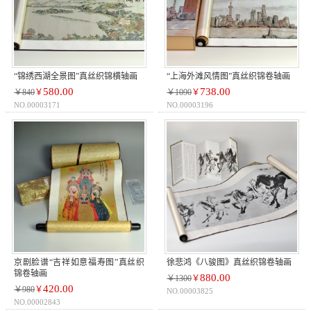
“锦绣西湖全景图”真丝织锦横轴画
“上海外滩风情图”真丝织锦卷轴画
580.00
738.00
￥840
￥
￥1090
￥
NO.00003171
NO.00003196
京剧脸谱“吉祥如意福寿图”真丝织
徐悲鸿《八骏图》真丝织锦卷轴画
锦卷轴画
880.00
￥1300
￥
420.00
￥980
￥
NO.00003825
NO.00002843