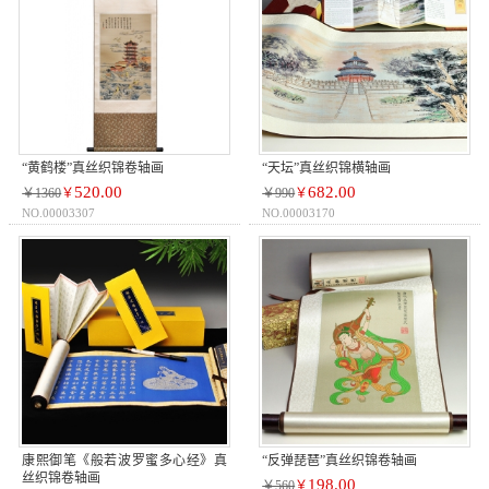
“黄鹤楼”真丝织锦卷轴画
“天坛”真丝织锦横轴画
520.00
682.00
￥1360
￥
￥990
￥
NO.00003307
NO.00003170
康熙御笔《般若波罗蜜多心经》真
“反弹琵琶”真丝织锦卷轴画
丝织锦卷轴画
198.00
￥560
￥