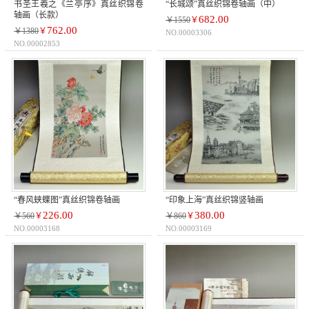
书圣王羲之《兰亭序》真丝织锦卷
“长城颂”真丝织锦卷轴画（中）
轴画（长款）
682.00
￥1550
￥
762.00
￥1380
￥
NO.00003306
NO.00002853
“春风蛱蝶图”真丝织锦卷轴画
“印象上海”真丝织锦竖轴画
226.00
380.00
￥560
￥
￥860
￥
NO.00003168
NO.00003169