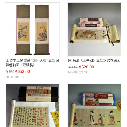
王道中工笔重彩“国色天香”真丝织
唐·韩滉《五牛图》真丝织锦卷轴画
锦卷轴画（双轴装）
520.00
￥1360
￥
652.00
￥980
￥
NO.00002839
NO.00003072