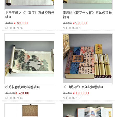
书圣王羲之《兰亭序》真丝织锦卷
唐周昉《簪花仕女图》真丝织锦卷
轴画
轴画
380.00
520.00
￥800
￥
￥1280
￥
NO.00002676
NO.00002808
松鹤长春真丝织锦卷轴画
《三希法贴》真丝织锦卷轴画
520.00
1260.00
￥1120
￥
￥2300
￥
NO.00002844
NO.00002736