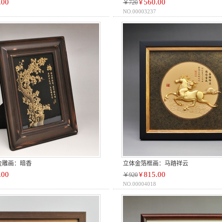
.00
560.00
￥720
￥
NO.00003237
金雕画：暗香
立体金箔框画：马踏祥云
.00
815.00
￥920
￥
NO.00004018