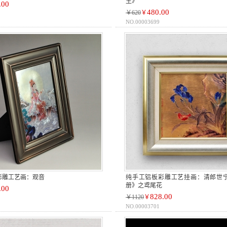
生》
.00
480.00
￥620
￥
NO.00003699
彩雕工艺画：观音
纯手工铝板彩雕工艺挂画：清郎世
册》之鸢尾花
.00
828.00
￥1120
￥
NO.00003701