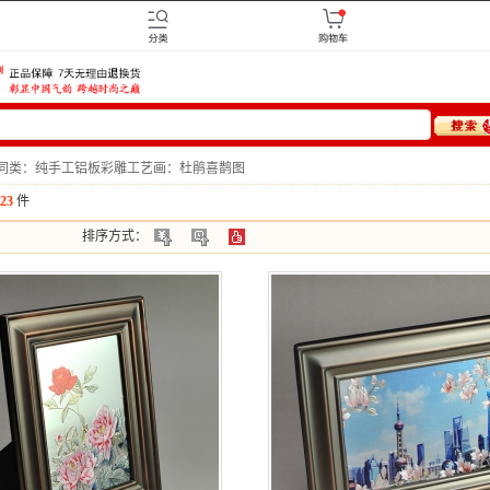
同类：纯手工铝板彩雕工艺画：杜鹃喜鹊图
23
件
排序方式：