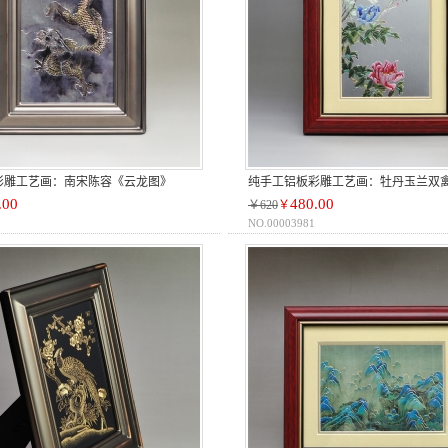
彩雕工艺画：南宋陈容《云龙图》
纯手工铝板彩雕工艺画：牡丹玉兰双
.00
480.00
￥620
￥
NO.00003981