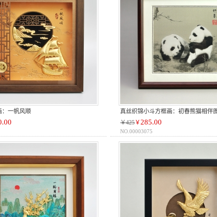
画：一帆风顺
真丝织锦小斗方框画：初春熊猫相伴
0.00
285.00
￥425
￥
NO.00003075