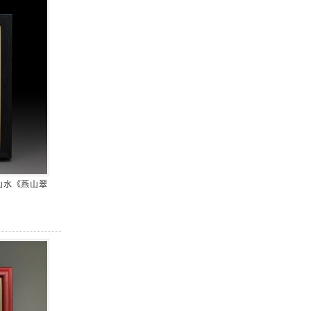
山水《燕山翠