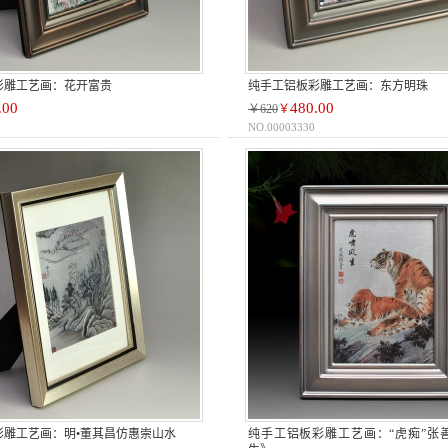
彩雕工艺画：花开富贵
纯手工铝板彩雕工艺画：东方明珠
.00
480.00
￥620
￥
NO.00003330
彩雕工艺画：明•董其昌仿惠崇山水
纯手工铝板彩雕工艺画：“虎痴”张