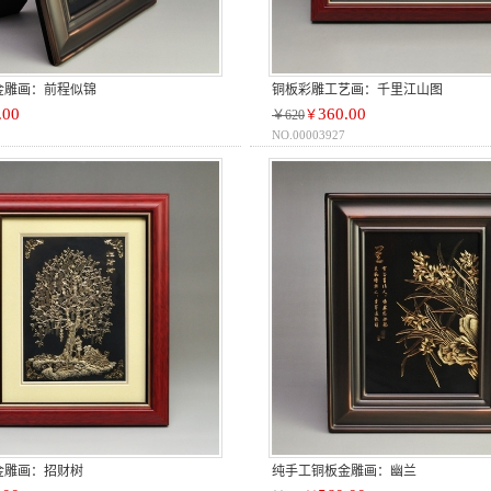
金雕画：前程似锦
铜板彩雕工艺画：千里江山图
.00
360.00
￥620
￥
NO.00003927
金雕画：招财树
纯手工铜板金雕画：幽兰