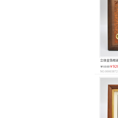
立体金箔框
92
￥1110
￥
NO.00003872