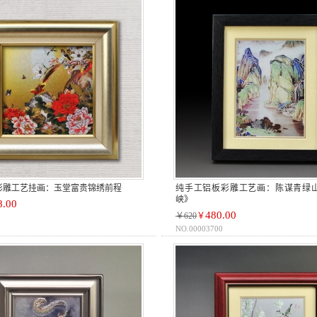
彩雕工艺挂画：玉堂富贵锦绣前程
纯手工铝板彩雕工艺画：陈谋青绿
峡》
8.00
480.00
￥620
￥
NO.00003700