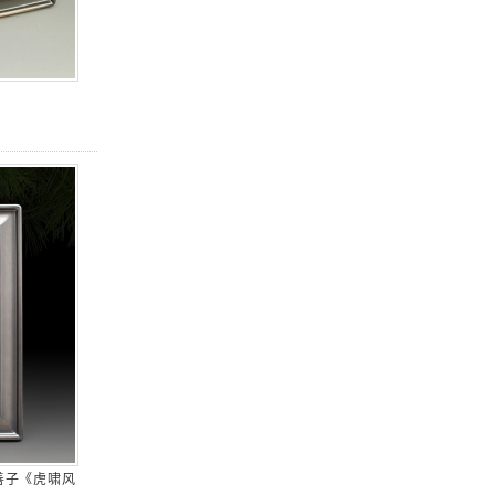
善子《虎啸风