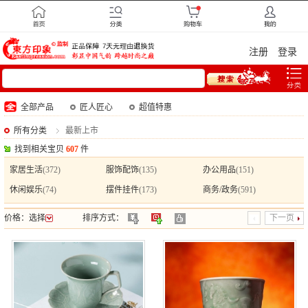
注册
登录
全部产品
匠人匠心
超值特惠
所有分类
最新上市
找到相关宝贝
607
件
家居生活
(372)
服饰配饰
(135)
办公用品
(151)
休闲娱乐
(74)
摆件挂件
(173)
商务/政务
(591)
价格：
选择
排序方式：
下一页