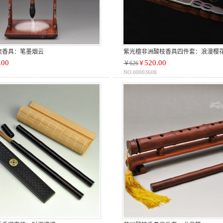
流香具：笔墨烟云
紫光檀非洲酸枝香具四件套：浪漫樱
.00
520.00
￥626
￥
NO.00003608