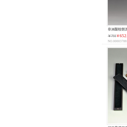
非洲酸枝倒
652
￥793
￥
NO.00003788