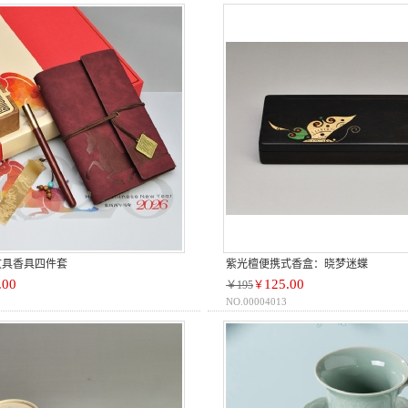
文具香具四件套
紫光檀便携式香盒：晓梦迷蝶
.00
125.00
￥195
￥
NO.00004013