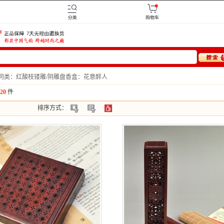
同类：红酸枝镂雕/阴雕盘香盒：花意醉人
20
件
排序方式：