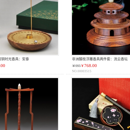
黄铜时光香具：安泰
非洲酸枝浮雕香具两件套：流云香坛
.00
768.00
￥995
￥
NO.00003515