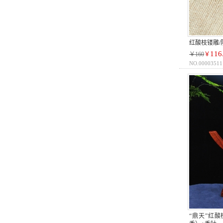
红酸枝镂雕
116
￥160
￥
NO.00003511
“鼎天”红