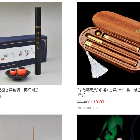
光檀香具套装：柿柿如意
台湾酸枝黄铜“笔+香具”五件套（便
世家
0
419.00
￥528
￥
NO.00003761