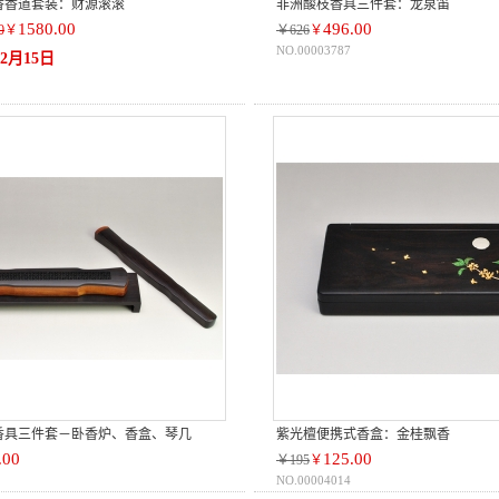
香香道套装：财源滚滚
非洲酸枝香具三件套：龙泉笛
1580.00
496.00
0
￥
￥626
￥
NO.00003787
2月15日
香具三件套－卧香炉、香盒、琴几
紫光檀便携式香盒：金桂飘香
.00
125.00
￥195
￥
NO.00004014