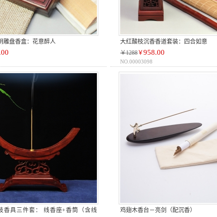
/阴雕盘香盒：花意醉人
大红酸枝沉香香道套装：四合如意
.00
958.00
￥1288
￥
NO.00003098
酸枝香具三件套： 线香座+香筒（含线
鸡翅木香台－亮剑（配沉香）