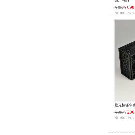
香）+香针
698
￥866
￥
NO.00003516
紫光檀镂空
296
￥387
￥
NO.00002977