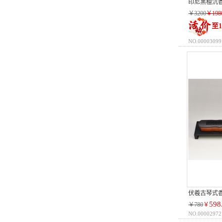
印尼黑檀沉
￥3200
￥198
至1
NO.00003099
伏羲古琴式
598
￥780
￥
NO.00002972